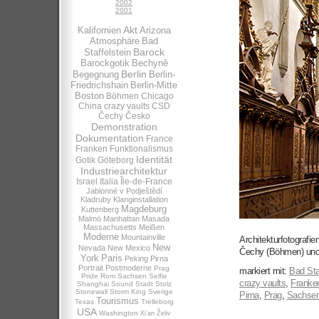
2002
2001
Akt
Kalifornien
Arizona
Atmosphäre
Bad
Barock
Staffelstein
Barockgotik
Bechynĕ
Berlin
Begegnung
Berlin-
Friedrichshain
Berlin-Mitte
Boston
Böhmen
Chicago
China
crazy vaults
CSD
Čechy
Česko
Demonstration
Dokumentation
France
Franken
Funktionalismus
Identität
Gotik
Göteborg
Industriearchitektur
Israel
Italia
Île-de-France
Jablonné v Podještědí
Kladruby
Klanginstallation
Magdeburg
Kuttenberg
Malmö
Manhattan
Masada
Massachusetts
Meißen
Moderne
Mountainville
Architekturfotografi
New
Nevada
New Mexico
Čechy (Böhmen) und
York
Paris
Peking
Pirna
Portrait
Postmoderne
Prag
markiert mit:
Bad Sta
Pride
Rom
Sachsen
Selfie
crazy vaults
,
Franke
Shanghai
Sound
Stadt
Stolz
Stonewall
Storm King
Sverige
Pirna
,
Prag
,
Sachse
Tourismus
Texas
Trelleborg
USA
Washington
Xi’an
Želiv