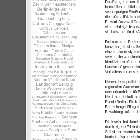
Das Plangebiet um die
Berlin
Berlin-Lichtenberg
bedrohlich und lädt k
Berlin-Mitte
Berlin-
sechsspurigen Straße
Schöneberg
Birkenhain
die Luftqualität als a
BTU
Brandenburg
Entwurf ‚Janz weit Drau
Cottbus
Chioggia
Comic
vielen Hotelgäste aus
Denkmal
Cottbus
sind, als auch für die A
Dithmarschen
Dokumentarfilm
Erzählung
Fassadengestaltung
Frei nach dem Berliner
Fälschen
florale Skulptur
konzipiert, die sich a
Freiraum
Freizeit
Garten
einzelne landestypisc
Geometrie
Getreidefeld
serviert, der waschech
Gewerbe
Graphic Novel
identifizieren können. 
Gymnastik
Heidelandschaft
Installation
Italia
Landschaft geschnitten
IUAV
Kartografie
Verhaltensmuster steh
Venedig
Jena
Kiefernwald
Kleingartenanlage
Kunst im öffentlichen Raum
Neben dem sportlichen
Landschaft
Leipzig
regionalen Wochenmark
Lenné-Wettbewerb
Licht
oder erkundet die für 
Lichtkunst
Lichtleiter
Heidenlandschaften de
Lützowplatz
Magdeburg
Marine
Marktplatz
Meldorf
Militarismus
Rande Berlins. Ein kl
Nationalsozialismus
Obstbäume
Babelsberger Filmgelä
Park
Pferdesport
Piazzale
Bewaldung auf dem Lüt
Plastik
Roma
Poster
Potsdam
Sachsen
Preußen
Rennbahn
Sachsen-Anhalt
Die Inseln sind dabei 
Schleswig-
Holstein
Shared Space
durch eigene Erlebniss
Sportplatz
Stadt
Sommerkino
Selbstironie werden b
Stadtmöbel
landschaftsplanerische
Studium
Städtepartnerschaften