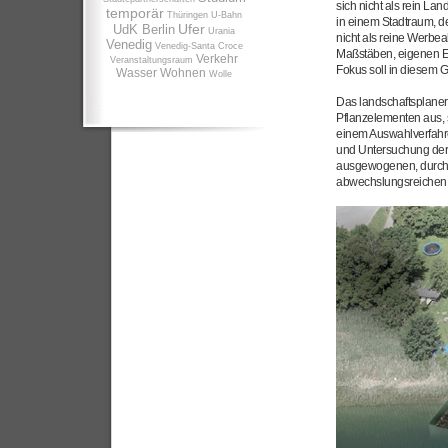
sich nicht als rein La
temporär
Thüringen
U-Bahn
in einem Stadtraum, d
Ufer
UdK Berlin
Urania
nicht als reine Werbea
Venedig
Venedig-Santa Croce
Maßstäben, eigenen Er
Verkehr
Veranstaltungsraum
Fokus soll in diesem 
Wasser
Wohnen
Wolle
Das landschaftsplaneri
Pflanzelementen aus, s
einem Auswahlverfahr
und Untersuchung der 
ausgewogenen, durchg
abwechslungsreichen