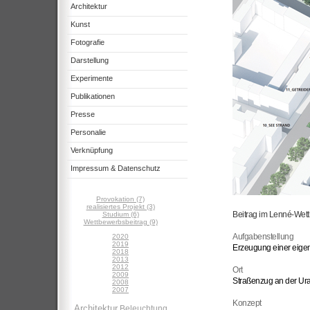
Architektur
Kunst
Fotografie
Darstellung
Experimente
Publikationen
Presse
Personalie
Verknüpfung
Impressum & Datenschutz
Provokation (7)
realisiertes Projekt (3)
Beitrag im Lenné-Wet
Studium (6)
Wettbewerbsbeitrag (9)
Aufgabenstellung
2020
2019
Erzeugung einer eigen
2018
2013
2012
Ort
2009
Straßenzug an der Ur
2008
2007
Konzept
Architektur
Beleuchtung