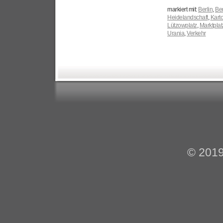
markiert mit:
Berlin
,
Ber
Heidelandschaft
,
Karto
Lützowplatz
,
Marktplat
Urania
,
Verkehr
© 201