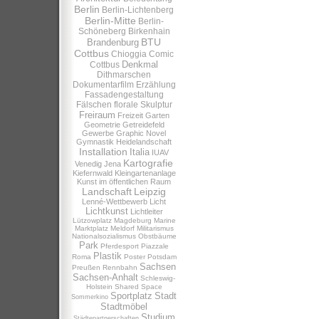
Berlin
Berlin-Lichtenberg
Berlin-Mitte
Berlin-
Schöneberg
Birkenhain
BTU
Brandenburg
Cottbus
Chioggia
Comic
Denkmal
Cottbus
Dithmarschen
Dokumentarfilm
Erzählung
Fassadengestaltung
Fälschen
florale Skulptur
Freiraum
Freizeit
Garten
Geometrie
Getreidefeld
Gewerbe
Graphic Novel
Gymnastik
Heidelandschaft
Installation
Italia
IUAV
Kartografie
Venedig
Jena
Kiefernwald
Kleingartenanlage
Kunst im öffentlichen Raum
Landschaft
Leipzig
Lenné-Wettbewerb
Licht
Lichtkunst
Lichtleiter
Lützowplatz
Magdeburg
Marine
Marktplatz
Meldorf
Militarismus
Nationalsozialismus
Obstbäume
Park
Pferdesport
Piazzale
Plastik
Roma
Poster
Potsdam
Sachsen
Preußen
Rennbahn
Sachsen-Anhalt
Schleswig-
Holstein
Shared Space
Sportplatz
Stadt
Sommerkino
Stadtmöbel
Studium
Städtepartnerschaften