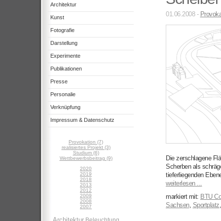
Architektur
01.06.2008 -
Provoka
Kunst
Fotografie
Darstellung
Experimente
Publikationen
Presse
Personalie
Verknüpfung
Impressum & Datenschutz
Provokation (7)
realisiertes Projekt (3)
Studium (6)
Die zerschlagene Fl
Wettbewerbsbeitrag (9)
Scherben als schräg
2020
2019
tieferliegenden Eben
2018
weiterlesen ...
2013
2012
2009
markiert mit:
BTU Co
2008
Sachsen
,
Sportplatz
2007
Architektur
Beleuchtung