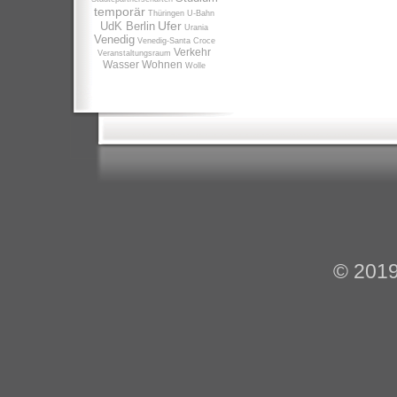
temporär
Thüringen
U-Bahn
Ufer
UdK Berlin
Urania
Venedig
Venedig-Santa Croce
Verkehr
Veranstaltungsraum
Wasser
Wohnen
Wolle
© 201