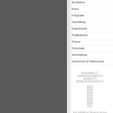
Architektur
Kunst
Fotografie
Darstellung
Experimente
Publikationen
Presse
Personalie
Verknüpfung
Impressum & Datenschutz
Provokation (7)
realisiertes Projekt (3)
Studium (6)
Wettbewerbsbeitrag (9)
2020
2019
2018
2013
2012
2009
2008
2007
Architektur
Beleuchtung