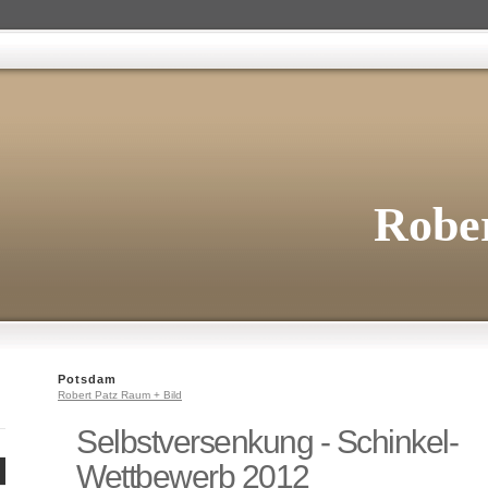
Rober
Potsdam
Robert Patz Raum + Bild
Selbstversenkung - Schinkel-
Wettbewerb 2012