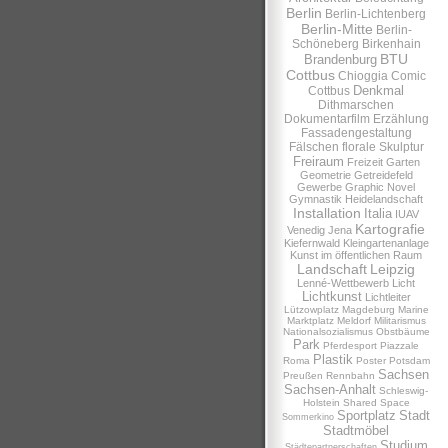
Berlin
Berlin-Lichtenberg
Berlin-Mitte
Berlin-
Schöneberg
Birkenhain
BTU
Brandenburg
Cottbus
Chioggia
Comic
Denkmal
Cottbus
Dithmarschen
Dokumentarfilm
Erzählung
Fassadengestaltung
Fälschen
florale Skulptur
Freiraum
Freizeit
Garten
Geometrie
Getreidefeld
Gewerbe
Graphic Novel
Gymnastik
Heidelandschaft
Installation
Italia
IUAV
Kartografie
Venedig
Jena
Kiefernwald
Kleingartenanlage
Kunst im öffentlichen Raum
Landschaft
Leipzig
Lenné-Wettbewerb
Licht
Lichtkunst
Lichtleiter
Lützowplatz
Magdeburg
Marine
Marktplatz
Meldorf
Militarismus
Nationalsozialismus
Obstbäume
Park
Pferdesport
Piazzale
Plastik
Roma
Poster
Potsdam
Sachsen
Preußen
Rennbahn
Sachsen-Anhalt
Schleswig-
Holstein
Shared Space
Sportplatz
Stadt
Sommerkino
Stadtmöbel
Studium
Städtepartnerschaften