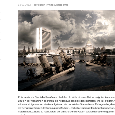
13.03.2012 -
Provokation
|
Wettbewerbsbeitrag
Potsdam ist die Stadt der Preußen schlechthin, ihr Wohnzimmer. Als ihre Insignien kann ma
Bauten der Monarchen begreifen, die nirgendwo sonst so dicht auftreten, wie in Potsdam. 
erhalten, einige werden wieder aufgebaut, wie derzeit das Stadtschloss. Es liegt nahe, de
als wenig hinterfragte Glorifizierung preußischer Geschichte zu begreifen beziehungsweise 
historischen Zustand zu restituieren, der entscheidende Fakten verblendet oder vergessen 