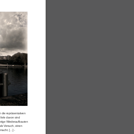
n die repräsentativen
Viele davon sind
rartige Wiederaufbauten
als Versuch, einen
macht. […] -