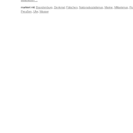
weiterlesen ...
markiert mit:
Brandenburg
,
Denkmal
,
Fälschen
,
Nationalsozialismus
,
Marine
,
Militarismus
,
Po
Preußen
,
Ufer
,
Wasser