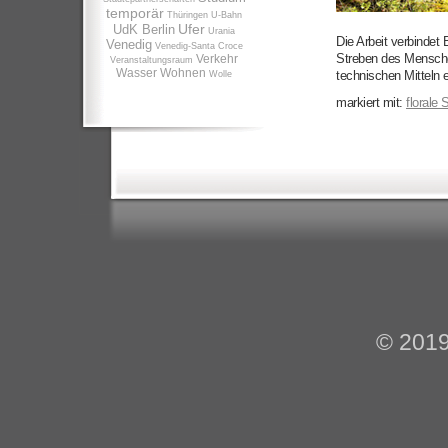
temporär
Thüringen
U-Bahn
Ufer
UdK Berlin
Urania
Die Arbeit verbindet 
Venedig
Venedig-Santa Croce
Streben des Mensche
Verkehr
Veranstaltungsraum
Wasser
Wohnen
technischen Mitteln 
Wolle
markiert mit:
florale 
© 201