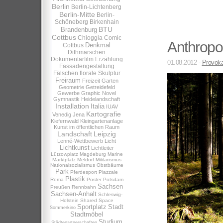
Berlin
Berlin-Lichtenberg
Berlin-Mitte
Berlin-
Schöneberg
Birkenhain
BTU
Brandenburg
Cottbus
Chioggia
Comic
Anthropoz
Denkmal
Cottbus
Dithmarschen
Dokumentarfilm
Erzählung
01.08.2012 -
Provoka
Fassadengestaltung
Fälschen
florale Skulptur
Freiraum
Freizeit
Garten
Geometrie
Getreidefeld
Gewerbe
Graphic Novel
Gymnastik
Heidelandschaft
Installation
Italia
IUAV
Kartografie
Venedig
Jena
Kiefernwald
Kleingartenanlage
Kunst im öffentlichen Raum
Landschaft
Leipzig
Lenné-Wettbewerb
Licht
Lichtkunst
Lichtleiter
Lützowplatz
Magdeburg
Marine
Marktplatz
Meldorf
Militarismus
Nationalsozialismus
Obstbäume
Park
Pferdesport
Piazzale
Plastik
Roma
Poster
Potsdam
Sachsen
Preußen
Rennbahn
Sachsen-Anhalt
Schleswig-
Holstein
Shared Space
Sportplatz
Stadt
Sommerkino
Stadtmöbel
Studium
Städtepartnerschaften