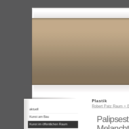
Plastik
Robert Patz Raum + B
aktuell
Palipsest
Kunst am Bau
Kunst im öffentlichen Raum
Melancht