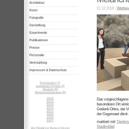
Architektur
01.12.2018 -
Wettbew
Kunst
Fotografie
Darstellung
Experimente
Publikationen
Presse
Personalie
Verknüpfung
Impressum & Datenschutz
Provokation (7)
realisiertes Projekt (3)
Studium (6)
Wettbewerbsbeitrag (9)
2020
Das vorgeschlagene 
2019
besonderen Ort einri
2018
2013
Gedenk-Ortes, der V
2012
der Gegenwart dient.
2009
2008
2007
markiert mit:
Denkma
Stadtmöbel
Architektur
Beleuchtung