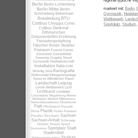
regional typische Ve
Berlin
Berlin-Lichtenberg
markiert mit:
Berlin
,
B
Berlin-Mitte
Berlin-
Schöneberg
Birkenhain
Gymnastik
,
Heidelan
BTU
Brandenburg
Wettbewerb
,
Landsch
Cottbus
Chioggia
Comic
Sportplatz
,
Studium
Denkmal
Cottbus
Dithmarschen
Dokumentarfilm
Erzählung
Fassadengestaltung
Fälschen
florale Skulptur
Freiraum
Freizeit
Garten
Geometrie
Getreidefeld
Gewerbe
Graphic Novel
Gymnastik
Heidelandschaft
Installation
Italia
IUAV
Kartografie
Venedig
Jena
Kiefernwald
Kleingartenanlage
Kunst im öffentlichen Raum
Landschaft
Leipzig
Lenné-Wettbewerb
Licht
Lichtkunst
Lichtleiter
Lützowplatz
Magdeburg
Marine
Marktplatz
Meldorf
Militarismus
Nationalsozialismus
Obstbäume
Park
Pferdesport
Piazzale
Plastik
Roma
Poster
Potsdam
Sachsen
Preußen
Rennbahn
Sachsen-Anhalt
Schleswig-
Holstein
Shared Space
Sportplatz
Stadt
Sommerkino
Stadtmöbel
Studium
Städtepartnerschaften