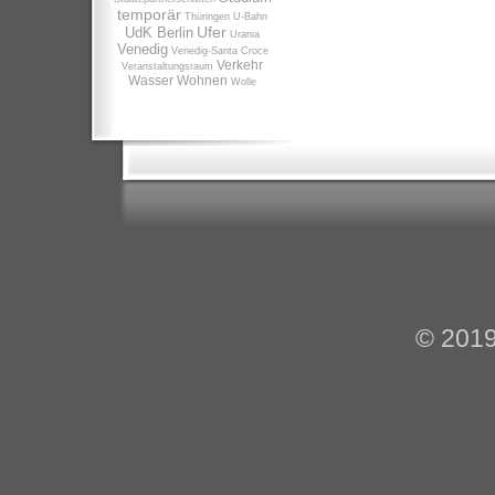
temporär
Thüringen
U-Bahn
Ufer
UdK Berlin
Urania
Venedig
Venedig-Santa Croce
Verkehr
Veranstaltungsraum
Wasser
Wohnen
Wolle
© 201