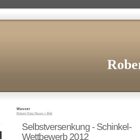
Rober
Wasser
Robert Patz Raum + Bild
Selbstversenkung - Schinkel-
Wettbewerb 2012