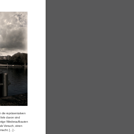
n die repräsentativen
Viele davon sind
rartige Wiederaufbauten
als Versuch, einen
macht. […] -