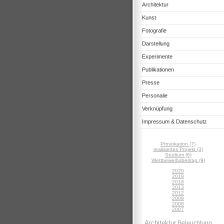
Architektur
Kunst
Fotografie
Darstellung
Experimente
Publikationen
Presse
Personalie
Verknüpfung
Impressum & Datenschutz
Provokation (7)
realisiertes Projekt (3)
Studium (6)
Wettbewerbsbeitrag (9)
2020
2019
2018
2013
2012
2009
2008
2007
Architektur
Beleuchtung