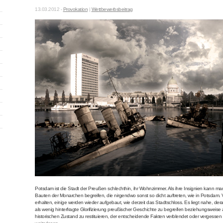
13.03.2012 -
Provokation
|
Wettbewerbsbeitrag
Potsdam ist die Stadt der Preußen schlechthin, ihr Wohnzimmer. Als ihre Insignien kann ma
Bauten der Monarchen begreifen, die nirgendwo sonst so dicht auftreten, wie in Potsdam. 
erhalten, einige werden wieder aufgebaut, wie derzeit das Stadtschloss. Es liegt nahe, de
als wenig hinterfragte Glorifizierung preußischer Geschichte zu begreifen beziehungsweise 
historischen Zustand zu restituieren, der entscheidende Fakten verblendet oder vergessen 