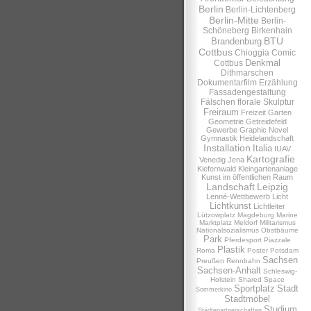
Berlin
Berlin-Lichtenberg
Berlin-Mitte
Berlin-
Schöneberg
Birkenhain
BTU
Brandenburg
Cottbus
Chioggia
Comic
Denkmal
Cottbus
Dithmarschen
Dokumentarfilm
Erzählung
Fassadengestaltung
Fälschen
florale Skulptur
Freiraum
Freizeit
Garten
Geometrie
Getreidefeld
Gewerbe
Graphic Novel
Gymnastik
Heidelandschaft
Installation
Italia
IUAV
Kartografie
Venedig
Jena
Kiefernwald
Kleingartenanlage
Kunst im öffentlichen Raum
Landschaft
Leipzig
Lenné-Wettbewerb
Licht
Lichtkunst
Lichtleiter
Lützowplatz
Magdeburg
Marine
Marktplatz
Meldorf
Militarismus
Nationalsozialismus
Obstbäume
Park
Pferdesport
Piazzale
Plastik
Roma
Poster
Potsdam
Sachsen
Preußen
Rennbahn
Sachsen-Anhalt
Schleswig-
Holstein
Shared Space
Sportplatz
Stadt
Sommerkino
Stadtmöbel
Studium
Städtepartnerschaften