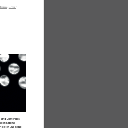
tsdam
,
Poster
,
 und Lichter des
nsportsysteme
ndigkeit und seine