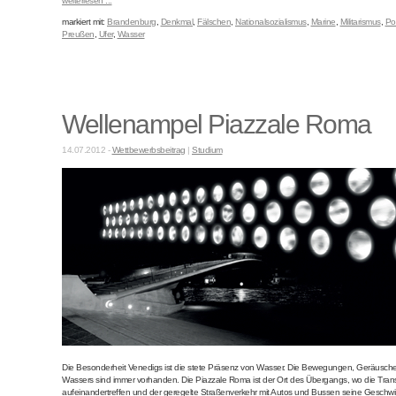
weiterlesen ...
markiert mit:
Brandenburg
,
Denkmal
,
Fälschen
,
Nationalsozialismus
,
Marine
,
Militarismus
,
Po
Preußen
,
Ufer
,
Wasser
Wellenampel Piazzale Roma
14.07.2012 -
Wettbewerbsbeitrag
|
Studium
Die Besonderheit Venedigs ist die stete Präsenz von Wasser. Die Bewegungen, Geräusche
Wassers sind immer vorhanden. Die Piazzale Roma ist der Ort des Übergangs, wo die Tra
aufeinandertreffen und der geregelte Straßenverkehr mit Autos und Bussen seine Geschwi