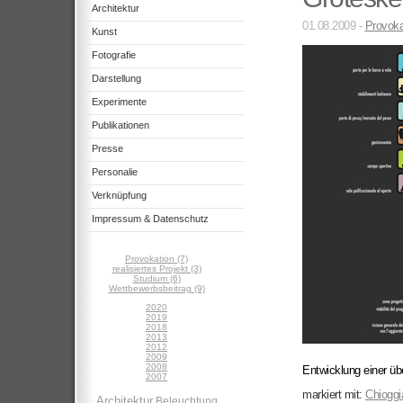
Architektur
01.08.2009 -
Provoka
Kunst
Fotografie
Darstellung
Experimente
Publikationen
Presse
Personalie
Verknüpfung
Impressum & Datenschutz
Provokation (7)
realisiertes Projekt (3)
Studium (6)
Wettbewerbsbeitrag (9)
2020
2019
2018
2013
2012
2009
2008
Entwicklung einer üb
2007
markiert mit:
Chioggi
Architektur
Beleuchtung