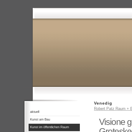
Venedig
Robert Patz Raum + B
aktuell
Visione g
Kunst am Bau
Kunst im öffentlichen Raum
Groteske