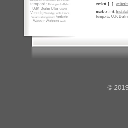
temporär
verliert. [...] -
weiterle
Thüringen
U-Bahn
Ufer
UdK Berlin
Urania
markiert mit:
Installa
Venedig
Venedig-Santa Croce
temporär
,
UdK Berlin
Verkehr
Veranstaltungsraum
Wasser
Wohnen
Wolle
© 201