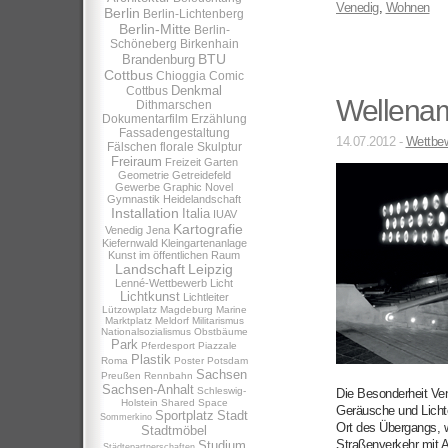
Venedig
,
Wohnen
Berlin
Berlin-Lichtenberg
Berlin-Mitte
Berlin-
Schöneberg
Birkenhain
BTU
Brandenburg
Cottbus
Chioggia
Comic
Denkmal
Cottbus
Wellenam
Dithmarschen
Dokumentarfilm
Erzählung
Fassadengestaltung
14.07.2012 -
Wettbew
Fälschen
florale Skulptur
Freiraum
Freizeit
Garten
Geometrie
Getreidefeld
Gewerbe
Graphic Novel
Gymnastik
Heidelandschaft
Installation
Italia
IUAV
Kartografie
Venedig
Jena
Kiefernwald
Kleingartenanlage
Kunst im öffentlichen Raum
Landschaft
Leipzig
Lenné-Wettbewerb
Licht
Lichtkunst
Lichtleiter
Lützowplatz
Magdeburg
Marine
Marktplatz
Meldorf
Militarismus
Nationalsozialismus
Obstbäume
Park
Pferdesport
Piazzale
Plastik
Roma
Poster
Potsdam
Sachsen
Preußen
Rennbahn
Sachsen-Anhalt
Schleswig-
Die Besonderheit Ve
Holstein
Shared Space
Geräusche und Licht
Sportplatz
Stadt
Sommerkino
Ort des Übergangs, w
Stadtmöbel
Straßenverkehr mit 
Studium
Städtepartnerschaften