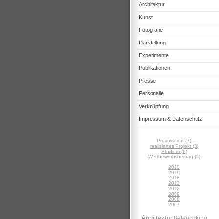
Architektur
Kunst
Fotografie
Darstellung
Experimente
Publikationen
Presse
Personalie
Verknüpfung
Impressum & Datenschutz
Provokation (7)
realisiertes Projekt (3)
Studium (6)
Wettbewerbsbeitrag (9)
2020
2019
2018
2013
2012
2009
2008
2007
Architektur
Beleuchtung