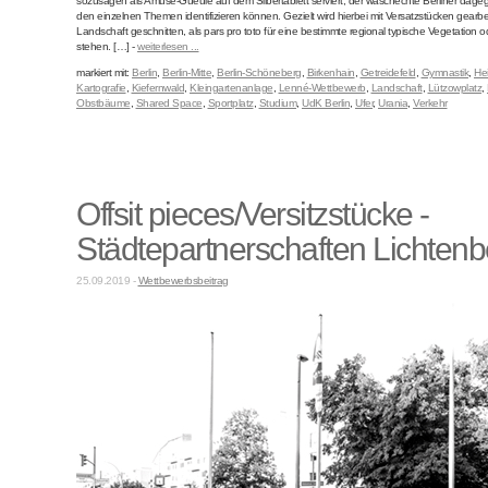
sozusagen als Amuse-Gueule auf dem Silbertablett serviert, der waschechte Berliner dagege
den einzelnen Themen identifizieren können. Gezielt wird hierbei mit Versatzstücken gearbei
Landschaft geschnitten, als pars pro toto für eine bestimmte regional typische Vegetation 
stehen. […] -
weiterlesen ...
markiert mit:
Berlin
,
Berlin-Mitte
,
Berlin-Schöneberg
,
Birkenhain
,
Getreidefeld
,
Gymnastik
,
He
Kartografie
,
Kiefernwald
,
Kleingartenanlage
,
Lenné-Wettbewerb
,
Landschaft
,
Lützowplatz
,
Obstbäume
,
Shared Space
,
Sportplatz
,
Studium
,
UdK Berlin
,
Ufer
,
Urania
,
Verkehr
Offsit pieces/Versitzstücke -
Städtepartnerschaften Lichtenb
25.09.2019 -
Wettbewerbsbeitrag