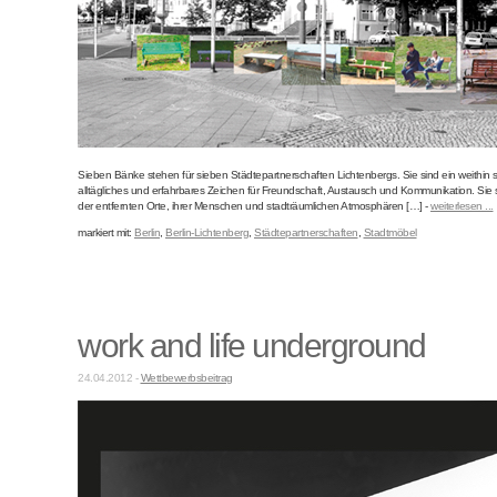
Sieben Bänke stehen für sieben Städtepartnerschaften Lichtenbergs. Sie sind ein weithin s
alltägliches und erfahrbares Zeichen für Freundschaft, Austausch und Kommunikation. Sie s
der entfernten Orte, ihrer Menschen und stadträumlichen Atmosphären […] -
weiterlesen ...
markiert mit:
Berlin
,
Berlin-Lichtenberg
,
Städtepartnerschaften
,
Stadtmöbel
work and life underground
24.04.2012 -
Wettbewerbsbeitrag