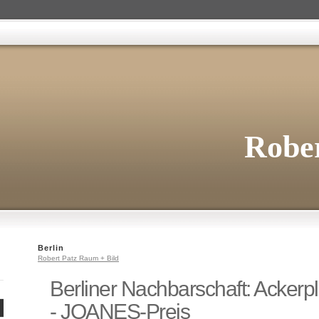
Rober
Berlin
Robert Patz Raum + Bild
Berliner Nachbarschaft: Ackerp
- JOANES-Preis