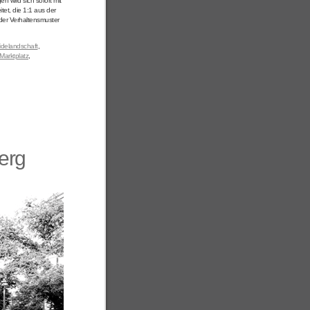
n wird sich sofort mit
tet, die 1:1 aus der
oder Verhaltensmuster
idelandschaft
,
Marktplatz
,
erg