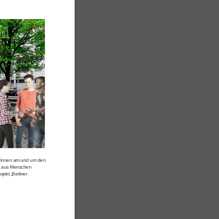
r*innen am und um den
ng aus Menschen
jekt „Berliner