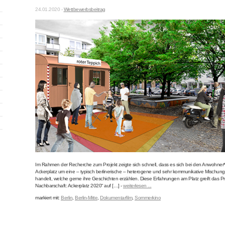
24.01.2020 -
Wettbewerbsbeitrag
Im Rahmen der Recherche zum Projekt zeigte sich schnell, dass es sich bei den Anwohne
Ackerplatz um eine – typisch berlinerische – heterogene und sehr kommunikative Mischu
handelt, welche gerne ihre Geschichten erzählen. Diese Erfahrungen am Platz greift das Pro
Nachbarschaft: Ackerplatz 2020“ auf […] -
weiterlesen ...
markiert mit:
Berlin
,
Berlin-Mitte
,
Dokumentarfilm
,
Sommerkino