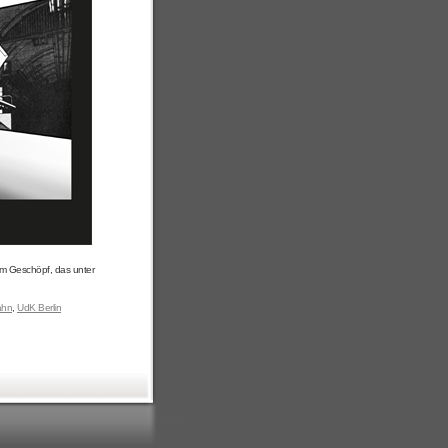
em Geschöpf, das unter
ahn
,
UdK Berlin