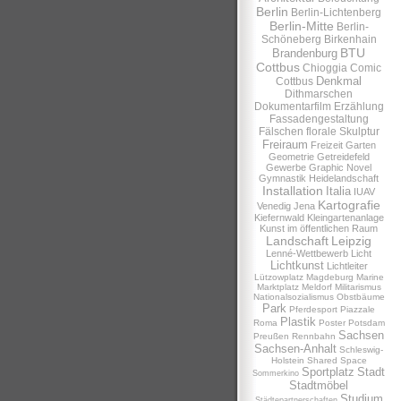
Berlin
Berlin-Lichtenberg
Berlin-Mitte
Berlin-
Schöneberg
Birkenhain
BTU
Brandenburg
Cottbus
Chioggia
Comic
Denkmal
Cottbus
Dithmarschen
Dokumentarfilm
Erzählung
Fassadengestaltung
Fälschen
florale Skulptur
Freiraum
Freizeit
Garten
Geometrie
Getreidefeld
Gewerbe
Graphic Novel
Gymnastik
Heidelandschaft
Installation
Italia
IUAV
Kartografie
Venedig
Jena
Kiefernwald
Kleingartenanlage
Kunst im öffentlichen Raum
Landschaft
Leipzig
Lenné-Wettbewerb
Licht
Lichtkunst
Lichtleiter
Lützowplatz
Magdeburg
Marine
Marktplatz
Meldorf
Militarismus
Nationalsozialismus
Obstbäume
Park
Pferdesport
Piazzale
Plastik
Roma
Poster
Potsdam
Sachsen
Preußen
Rennbahn
Sachsen-Anhalt
Schleswig-
Holstein
Shared Space
Sportplatz
Stadt
Sommerkino
Stadtmöbel
Studium
Städtepartnerschaften