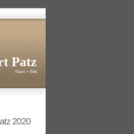
t Patz
Raum + Bild
latz 2020