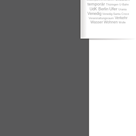
temporär
Thüringen
U-Bahn
Ufer
UdK Berlin
Urania
Venedig
Venedig-Santa Croce
Verkehr
Veranstaltungsraum
Wasser
Wohnen
Wolle