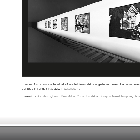
In einem Comic wird die fabelhafte Geschichte erzählt vom gelb-orangenen Lindwurm, ein
der Erde in Tunneln haust. [...] -
weiterlesen ...
markiert mit:
Architektur
,
Berlin
,
Berlin-Mitte
,
Comic
,
Erzählung
,
Graphic Novel
,
temporär
,
U-B