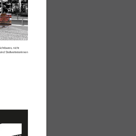
ichtbares, nicht
ind Stellvertreterinnen