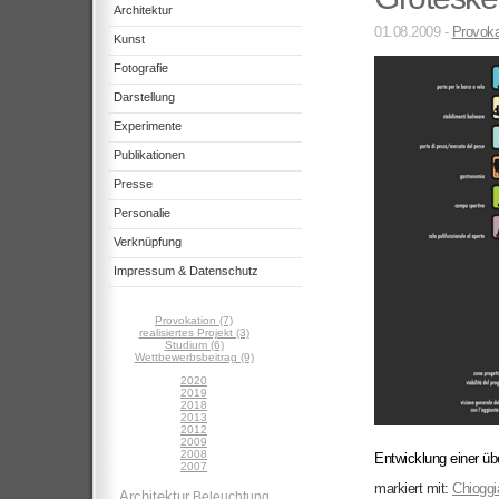
Architektur
01.08.2009 -
Provoka
Kunst
Fotografie
Darstellung
Experimente
Publikationen
Presse
Personalie
Verknüpfung
Impressum & Datenschutz
Provokation (7)
realisiertes Projekt (3)
Studium (6)
Wettbewerbsbeitrag (9)
2020
2019
2018
2013
2012
2009
2008
Entwicklung einer üb
2007
markiert mit:
Chioggi
Architektur
Beleuchtung