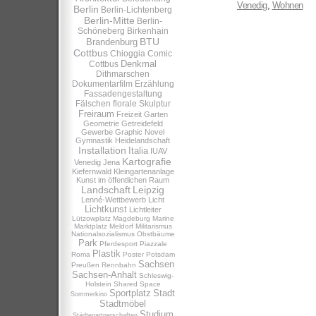
Venedig
,
Wohnen
Berlin
Berlin-Lichtenberg
Berlin-Mitte
Berlin-
Schöneberg
Birkenhain
BTU
Brandenburg
Cottbus
Chioggia
Comic
Denkmal
Cottbus
Dithmarschen
Dokumentarfilm
Erzählung
Fassadengestaltung
Fälschen
florale Skulptur
Freiraum
Freizeit
Garten
Geometrie
Getreidefeld
Gewerbe
Graphic Novel
Gymnastik
Heidelandschaft
Installation
Italia
IUAV
Kartografie
Venedig
Jena
Kiefernwald
Kleingartenanlage
Kunst im öffentlichen Raum
Landschaft
Leipzig
Lenné-Wettbewerb
Licht
Lichtkunst
Lichtleiter
Lützowplatz
Magdeburg
Marine
Marktplatz
Meldorf
Militarismus
Nationalsozialismus
Obstbäume
Park
Pferdesport
Piazzale
Plastik
Roma
Poster
Potsdam
Sachsen
Preußen
Rennbahn
Sachsen-Anhalt
Schleswig-
Holstein
Shared Space
Sportplatz
Stadt
Sommerkino
Stadtmöbel
Studium
Städtepartnerschaften