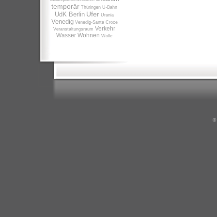
temporär
Thüringen
U-Bahn
Ufer
UdK Berlin
Urania
Venedig
Venedig-Santa Croce
Verkehr
Veranstaltungsraum
Wasser
Wohnen
Wolle
©