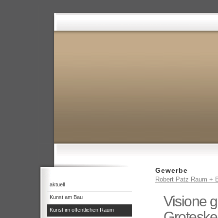
Gewerbe
Robert Patz Raum + B
aktuell
Visione g
Kunst am Bau
Kunst im öffentlichen Raum
Groteske