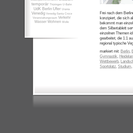
temporär
Thüringen
U-Bahn
Ufer
UdK Berlin
Urania
Frei nach dem Berline
Venedig
Venedig-Santa Croce
Verkehr
konzipiert, die sich 
Veranstaltungsraum
Wasser
Wohnen
Wolle
bekommt man einzeln
dem Silbertablett ser
einzelnen Themen ide
gearbeitet, die 1:1 a
regional typische Ve
markiert mit:
Berlin
,
B
Gymnastik
,
Heidelan
Wettbewerb
,
Landsch
Sportplatz
,
Studium