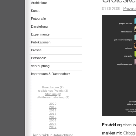
Architektur
01.08.2009 -
Provoka
Kunst
Fotografie
Darstellung
Experimente
Publikationen
Presse
Personalie
Verknüpfung
Impressum & Datenschutz
Provokation (7)
realisiertes Projekt (3)
Studium (6)
Wettbewerbsbeitrag (9)
2020
2019
2018
2013
2012
2009
2008
Entwicklung einer üb
2007
markiert mit:
Chioggi
Architektur
Beleuchtung