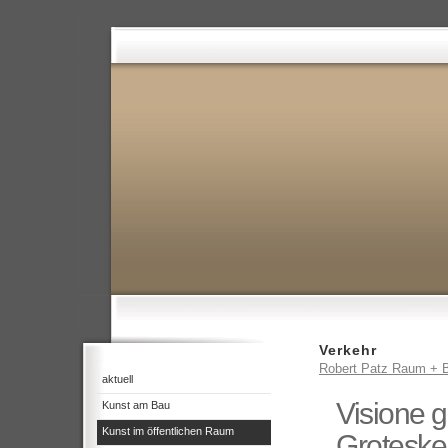
Verkehr
Robert Patz Raum + B
aktuell
Visione g
Kunst am Bau
Kunst im öffentlichen Raum
Groteske