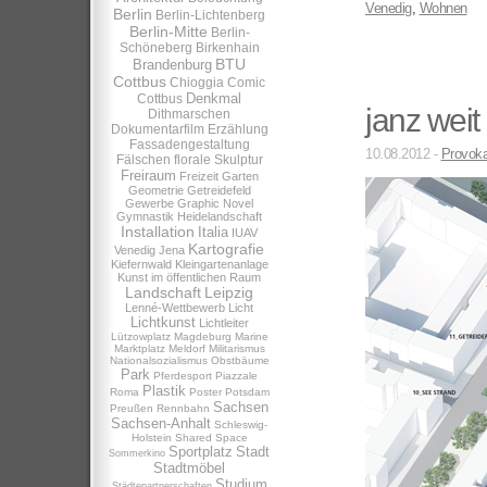
Venedig
,
Wohnen
Berlin
Berlin-Lichtenberg
Berlin-Mitte
Berlin-
Schöneberg
Birkenhain
BTU
Brandenburg
Cottbus
Chioggia
Comic
Denkmal
Cottbus
janz weit
Dithmarschen
Dokumentarfilm
Erzählung
Fassadengestaltung
10.08.2012 -
Provoka
Fälschen
florale Skulptur
Freiraum
Freizeit
Garten
Geometrie
Getreidefeld
Gewerbe
Graphic Novel
Gymnastik
Heidelandschaft
Installation
Italia
IUAV
Kartografie
Venedig
Jena
Kiefernwald
Kleingartenanlage
Kunst im öffentlichen Raum
Landschaft
Leipzig
Lenné-Wettbewerb
Licht
Lichtkunst
Lichtleiter
Lützowplatz
Magdeburg
Marine
Marktplatz
Meldorf
Militarismus
Nationalsozialismus
Obstbäume
Park
Pferdesport
Piazzale
Plastik
Roma
Poster
Potsdam
Sachsen
Preußen
Rennbahn
Sachsen-Anhalt
Schleswig-
Holstein
Shared Space
Sportplatz
Stadt
Sommerkino
Stadtmöbel
Studium
Städtepartnerschaften