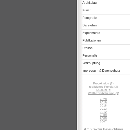
Architektur
Kunst
Fotografie
Darstellung
Experimente
Publikationen
Presse
Personalie
Verknüpfung
Impressum & Datenschutz
Provokation (7)
realisiertes Projekt (3)
Studium (6)
Wettbewerbsbeitrag (9)
2020
2019
2018
2013
2012
2009
2008
2007
Architektur
Beleuchtung