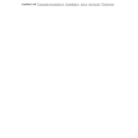
markiert mit:
Fassadengestaltung
,
Installation
,
Jena
,
temporär
,
Thüringen