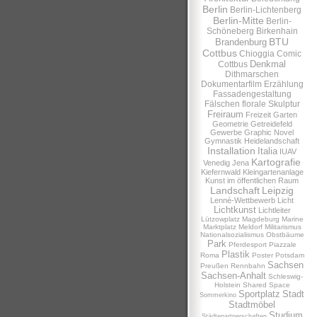
Berlin
Berlin-Lichtenberg
Berlin-Mitte
Berlin-
Schöneberg
Birkenhain
BTU
Brandenburg
Cottbus
Chioggia
Comic
Denkmal
Cottbus
Dithmarschen
Dokumentarfilm
Erzählung
Fassadengestaltung
Fälschen
florale Skulptur
Freiraum
Freizeit
Garten
Geometrie
Getreidefeld
Gewerbe
Graphic Novel
Gymnastik
Heidelandschaft
Installation
Italia
IUAV
Kartografie
Venedig
Jena
Kiefernwald
Kleingartenanlage
Kunst im öffentlichen Raum
Landschaft
Leipzig
Lenné-Wettbewerb
Licht
Lichtkunst
Lichtleiter
Lützowplatz
Magdeburg
Marine
Marktplatz
Meldorf
Militarismus
Nationalsozialismus
Obstbäume
Park
Pferdesport
Piazzale
Plastik
Roma
Poster
Potsdam
Sachsen
Preußen
Rennbahn
Sachsen-Anhalt
Schleswig-
Holstein
Shared Space
Sportplatz
Stadt
Sommerkino
Stadtmöbel
Studium
Städtepartnerschaften