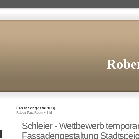
Rober
Fassadengestaltung
Robert Patz Raum + Bild
Schleier - Wettbewerb temporä
Fassadengestaltung Stadtspei