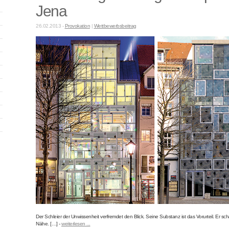
Jena
26.02.2013 -
Provokation
|
Wettbewerbsbeitrag
Der Schleier der Unwissenheit verfremdet den Blick. Seine Substanz ist das Vorurteil. Er scha
Nähe. […] -
weiterlesen ...