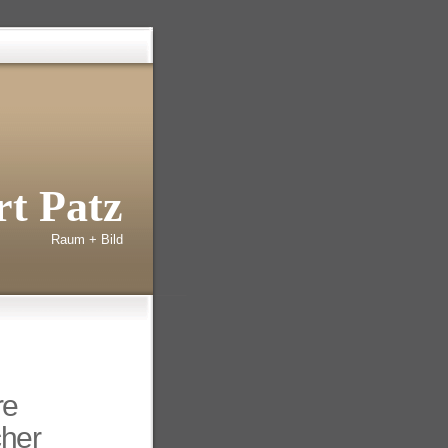
t Patz
Raum + Bild
re
cher