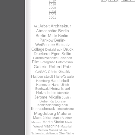
2012
2010
2005
2004
2003
2001
Architektur
Arbeit
Akt
Berlin
Atmosphäre
Berlin-Mitte
Berlin-
Pankow
Berlin-
Weißensee
Bleisatz
Collage
Druck
Digitaldruck
Druckerei
Egon Sellin
Farbholzschnitte
Fälschen
Film
Fotografie
Fotomosaik
Galerie Robert Patz
Grafik
GASAG
Görlitz
Halberstadt
Halle/Saale
Handarbeit
Hamburg
Hannover
Hans-Ulrich
Heinz Israel
Buchwald
Holzschnitte
Identität
Jerome Mikulla
Justin
Bieber
Kartografie
Kohlezeichnung
Köln
Kunstschmuck
Linolschnitte
Magdeburg
Malerei
Manufaktur
Marlu Bucher
Martin Straka
Marmor
Martin
Maschine
Wetzel
Material
Medien
Mosaik
Musik
Nationalsozialismus
Oberfläche