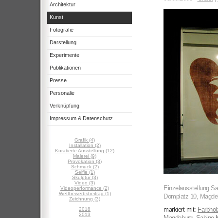
Architektur
Kunst
Fotografie
Darstellung
Experimente
Publikationen
Presse
Personalie
Verknüpfung
Impressum & Datenschutz
Grafik (4)
Installation (2)
Kuratierte Ausstellung (12)
Malerei (9)
Provokation (3)
Schmuck (2)
Selfie (1)
Skulptur (3)
Video (3)
Einzelausstellung Sa
Videoperformance (2)
Wettbewerbsbeitrag (1)
Domplatz 10, Magde
Zeichnung (3)
markiert mit:
Farbhol
2018
2013
Magdeburg
,
Sabine 