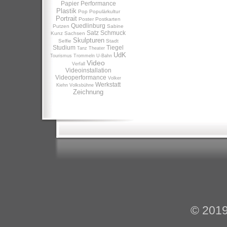
Papier
Performance
Plastik
Pop
Populärkultur
Portrait
Poster
Postkarten
Quedlinburg
Putzen
Sabine
Satz
Schmuck
Kunz
Sachsen
Skulpturen
Selfie
Stadt
Studium
Tiegel
Tanz
Theater
UdK
Tourismus
Trommeln
U-Bahn
Video
Verfall
Videoinstallation
Videoperformance
Volker
Werkstatt
Kiehn
Volksbühne
Zeichnung
© 201