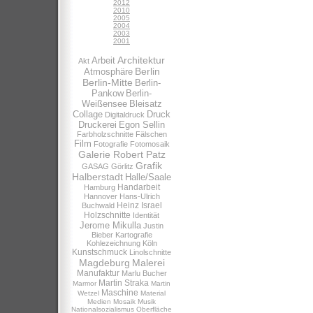
2012
2010
2005
2004
2003
2001
Architektur
Arbeit
Akt
Berlin
Atmosphäre
Berlin-Mitte
Berlin-
Pankow
Berlin-
Weißensee
Bleisatz
Collage
Druck
Digitaldruck
Druckerei
Egon Sellin
Farbholzschnitte
Fälschen
Film
Fotografie
Fotomosaik
Galerie Robert Patz
Grafik
GASAG
Görlitz
Halberstadt
Halle/Saale
Handarbeit
Hamburg
Hannover
Hans-Ulrich
Heinz Israel
Buchwald
Holzschnitte
Identität
Jerome Mikulla
Justin
Bieber
Kartografie
Kohlezeichnung
Köln
Kunstschmuck
Linolschnitte
Magdeburg
Malerei
Manufaktur
Marlu Bucher
Martin Straka
Marmor
Martin
Maschine
Wetzel
Material
Medien
Mosaik
Musik
Nationalsozialismus
Oberfläche