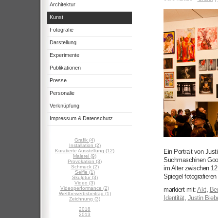
Architektur
Kunst
Fotografie
Darstellung
Experimente
Publikationen
Presse
Personalie
Verknüpfung
Impressum & Datenschutz
Grafik (4)
Installation (2)
Kuratierte Ausstellung (12)
Ein Portrait von Jus
Malerei (9)
Suchmaschinen Goog
Provokation (3)
Schmuck (2)
im Alter zwischen 12
Selfie (1)
Spiegel fotografieren [
Skulptur (3)
Video (3)
Videoperformance (2)
markiert mit:
Akt
,
Ber
Wettbewerbsbeitrag (1)
Identität
,
Justin Bieb
Zeichnung (3)
2018
2013