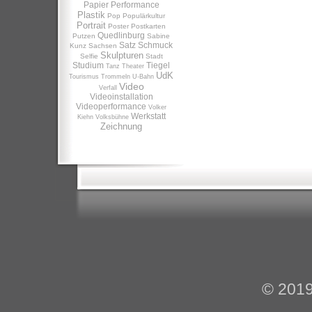
Papier
Performance
Plastik
Pop
Populärkultur
Portrait
Poster
Postkarten
Quedlinburg
Putzen
Sabine
Satz
Schmuck
Kunz
Sachsen
Skulpturen
Selfie
Stadt
Studium
Tiegel
Tanz
Theater
UdK
Tourismus
Trommeln
U-Bahn
Video
Verfall
Videoinstallation
Videoperformance
Volker
Werkstatt
Kiehn
Volksbühne
Zeichnung
© 201