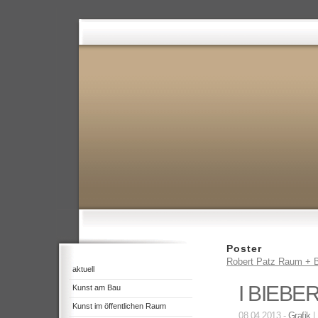
Poster
Robert Patz Raum + B
aktuell
I BIEBE
Kunst am Bau
Kunst im öffentlichen Raum
08.04.2013 -
Grafik
|