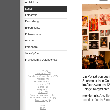
Architektur
Kunst
Fotografie
Darstellung
Experimente
Publikationen
Presse
Personalie
Verknüpfung
Impressum & Datenschutz
Grafik (4)
Installation (2)
Kuratierte Ausstellung (12)
Ein Portrait von Jus
Malerei (9)
Suchmaschinen Goog
Provokation (3)
Schmuck (2)
im Alter zwischen 12
Selfie (1)
Spiegel fotografieren [
Skulptur (3)
Video (3)
Videoperformance (2)
markiert mit:
Akt
,
Ber
Wettbewerbsbeitrag (1)
Identität
,
Justin Bieb
Zeichnung (3)
2018
2013