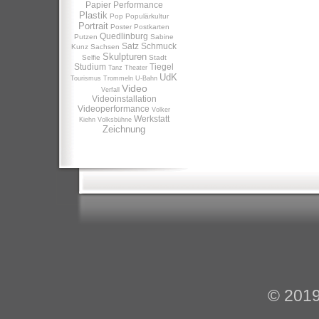
Papier
Performance
Plastik
Pop
Populärkultur
Portrait
Poster
Postkarten
Quedlinburg
Putzen
Sabine
Satz
Schmuck
Kunz
Sachsen
Skulpturen
Selfie
Stadt
Studium
Tiegel
Tanz
Theater
UdK
Tourismus
Trommeln
U-Bahn
Video
Verfall
Videoinstallation
Videoperformance
Volker
Werkstatt
Kiehn
Volksbühne
Zeichnung
© 201