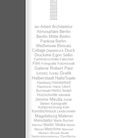
2012
2010
2005
2004
2003
2001
Architektur
Arbeit
Akt
Berlin
Atmosphäre
Berlin-Mitte
Berlin-
Pankow
Berlin-
Weißensee
Bleisatz
Collage
Druck
Digitaldruck
Druckerei
Egon Sellin
Farbholzschnitte
Fälschen
Film
Fotografie
Fotomosaik
Galerie Robert Patz
Grafik
GASAG
Görlitz
Halberstadt
Halle/Saale
Handarbeit
Hamburg
Hannover
Hans-Ulrich
Heinz Israel
Buchwald
Holzschnitte
Identität
Jerome Mikulla
Justin
Bieber
Kartografie
Kohlezeichnung
Köln
Kunstschmuck
Linolschnitte
Magdeburg
Malerei
Manufaktur
Marlu Bucher
Martin Straka
Marmor
Martin
Maschine
Wetzel
Material
Medien
Mosaik
Musik
Nationalsozialismus
Oberfläche