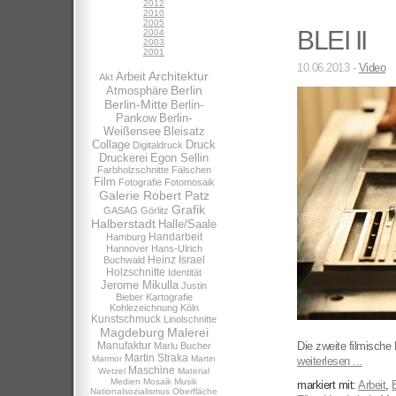
2012
2010
2005
BLEI II
2004
2003
2001
10.06.2013 -
Video
Architektur
Arbeit
Akt
Berlin
Atmosphäre
Berlin-Mitte
Berlin-
Pankow
Berlin-
Weißensee
Bleisatz
Collage
Druck
Digitaldruck
Druckerei
Egon Sellin
Farbholzschnitte
Fälschen
Film
Fotografie
Fotomosaik
Galerie Robert Patz
Grafik
GASAG
Görlitz
Halberstadt
Halle/Saale
Handarbeit
Hamburg
Hannover
Hans-Ulrich
Heinz Israel
Buchwald
Holzschnitte
Identität
Jerome Mikulla
Justin
Bieber
Kartografie
Kohlezeichnung
Köln
Kunstschmuck
Linolschnitte
Magdeburg
Malerei
Manufaktur
Die zweite filmische 
Marlu Bucher
Martin Straka
Marmor
Martin
weiterlesen ...
Maschine
Wetzel
Material
Medien
Mosaik
Musik
markiert mit:
Arbeit
,
B
Nationalsozialismus
Oberfläche