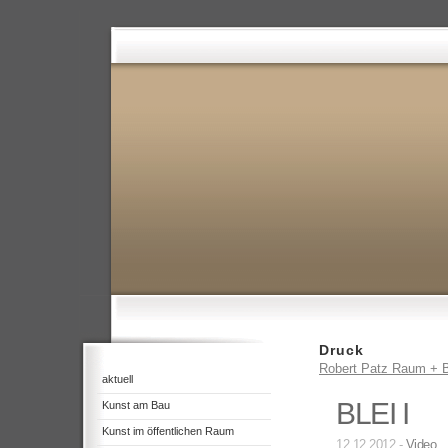
Druck
Robert Patz Raum + B
aktuell
BLEI I
Kunst am Bau
Kunst im öffentlichen Raum
12.12.2012 -
Video