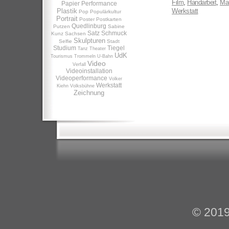
Film
,
Handarbeit
,
Man
Papier
Performance
Plastik
Werkstatt
Pop
Populärkultur
Portrait
Poster
Postkarten
Quedlinburg
Putzen
Sabine
Satz
Schmuck
Kunz
Sachsen
Skulpturen
Selfie
Stadt
Studium
Tiegel
Tanz
Theater
UdK
Tourismus
Trommeln
U-Bahn
Video
Verfall
Videoinstallation
Videoperformance
Volker
Werkstatt
Kiehn
Volksbühne
Zeichnung
© 201