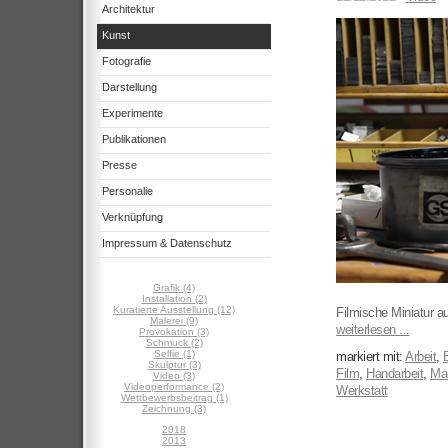
Architektur
Kunst
Fotografie
Darstellung
Experimente
Publikationen
Presse
Personalie
Verknüpfung
Impressum & Datenschutz
Grafik (4)
Installation (2)
Kuratierte Ausstellung (12)
Filmische Miniatur au
Malerei (9)
weiterlesen ...
Provokation (3)
Schmuck (2)
Selfie (1)
markiert mit:
Arbeit
,
B
Skulptur (3)
Film
,
Handarbeit
,
Man
Video (3)
Videoperformance (2)
Werkstatt
Wettbewerbsbeitrag (1)
Zeichnung (3)
2018
2013