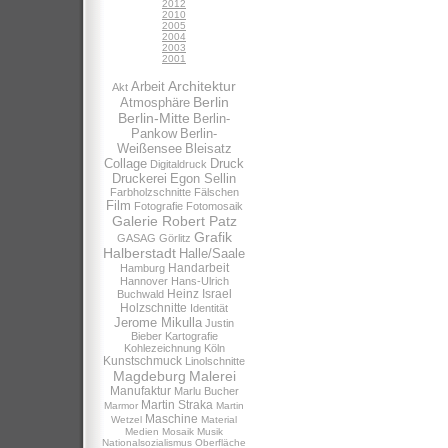
2012
2010
2005
2004
2003
2001
Architektur
Arbeit
Akt
Berlin
Atmosphäre
Berlin-Mitte
Berlin-
Pankow
Berlin-
Weißensee
Bleisatz
Collage
Druck
Digitaldruck
Druckerei
Egon Sellin
Farbholzschnitte
Fälschen
Film
Fotografie
Fotomosaik
Galerie Robert Patz
Grafik
GASAG
Görlitz
Halberstadt
Halle/Saale
Handarbeit
Hamburg
Hannover
Hans-Ulrich
Heinz Israel
Buchwald
Holzschnitte
Identität
Jerome Mikulla
Justin
Bieber
Kartografie
Kohlezeichnung
Köln
Kunstschmuck
Linolschnitte
Magdeburg
Malerei
Manufaktur
Marlu Bucher
Martin Straka
Marmor
Martin
Maschine
Wetzel
Material
Medien
Mosaik
Musik
Nationalsozialismus
Oberfläche