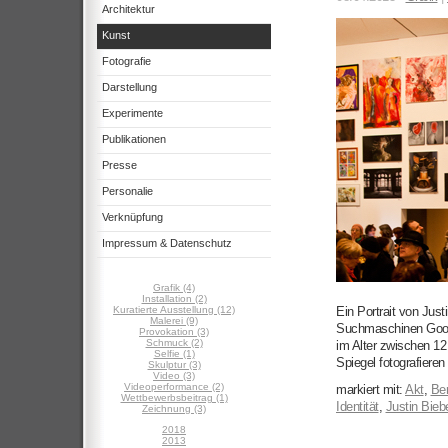
Architektur
Kunst
Fotografie
Darstellung
Experimente
Publikationen
Presse
Personalie
Verknüpfung
Impressum & Datenschutz
Grafik (4)
Installation (2)
Kuratierte Ausstellung (12)
Ein Portrait von Jus
Malerei (9)
Suchmaschinen Goog
Provokation (3)
Schmuck (2)
im Alter zwischen 12
Selfie (1)
Spiegel fotografieren [
Skulptur (3)
Video (3)
Videoperformance (2)
markiert mit:
Akt
,
Ber
Wettbewerbsbeitrag (1)
Identität
,
Justin Bieb
Zeichnung (3)
2018
2013