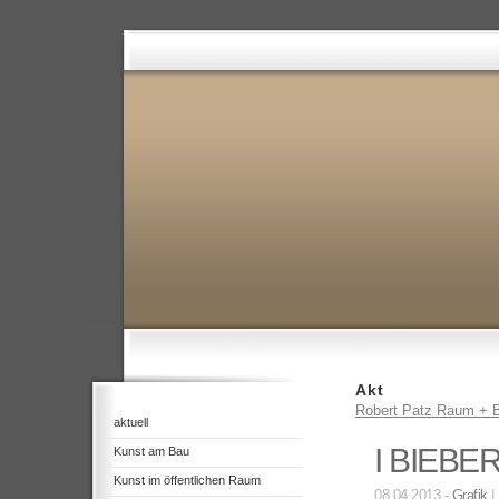
Akt
Robert Patz Raum + B
aktuell
I BIEBE
Kunst am Bau
Kunst im öffentlichen Raum
08.04.2013 -
Grafik
|