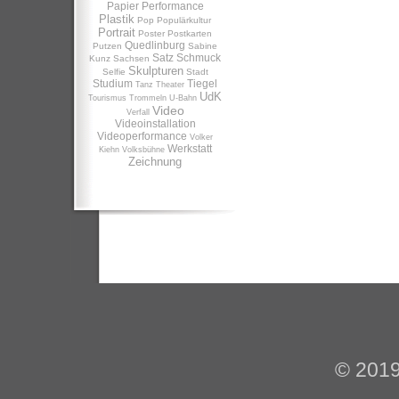
Papier
Performance
Plastik
Pop
Populärkultur
Portrait
Poster
Postkarten
Quedlinburg
Putzen
Sabine
Satz
Schmuck
Kunz
Sachsen
Skulpturen
Selfie
Stadt
Studium
Tiegel
Tanz
Theater
UdK
Tourismus
Trommeln
U-Bahn
Video
Verfall
Videoinstallation
Videoperformance
Volker
Werkstatt
Kiehn
Volksbühne
Zeichnung
© 201