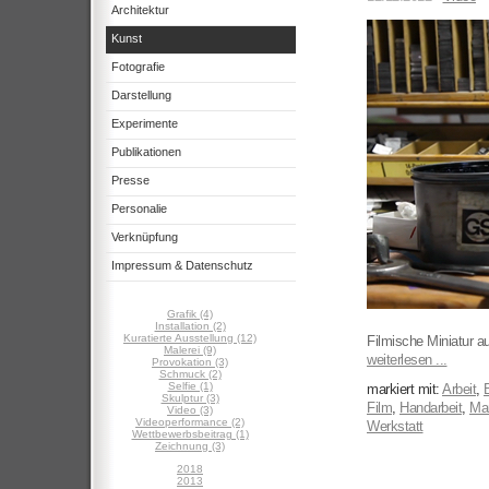
Architektur
Kunst
Fotografie
Darstellung
Experimente
Publikationen
Presse
Personalie
Verknüpfung
Impressum & Datenschutz
Grafik (4)
Installation (2)
Kuratierte Ausstellung (12)
Filmische Miniatur au
Malerei (9)
weiterlesen ...
Provokation (3)
Schmuck (2)
Selfie (1)
markiert mit:
Arbeit
,
B
Skulptur (3)
Film
,
Handarbeit
,
Man
Video (3)
Videoperformance (2)
Werkstatt
Wettbewerbsbeitrag (1)
Zeichnung (3)
2018
2013