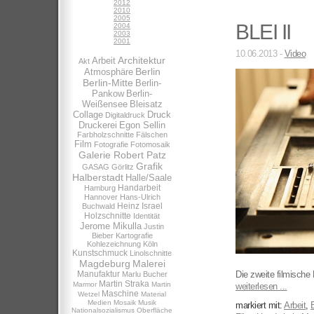
2012
2010
2005
BLEI II
2004
2003
2001
10.06.2013 -
Video
Architektur
Arbeit
Akt
Berlin
Atmosphäre
Berlin-Mitte
Berlin-
Pankow
Berlin-
Weißensee
Bleisatz
Collage
Druck
Digitaldruck
Druckerei
Egon Sellin
Farbholzschnitte
Fälschen
Film
Fotografie
Fotomosaik
Galerie Robert Patz
Grafik
GASAG
Görlitz
Halberstadt
Halle/Saale
Handarbeit
Hamburg
Hannover
Hans-Ulrich
Heinz Israel
Buchwald
Holzschnitte
Identität
Jerome Mikulla
Justin
Bieber
Kartografie
Kohlezeichnung
Köln
Kunstschmuck
Linolschnitte
Magdeburg
Malerei
Manufaktur
Die zweite filmische 
Marlu Bucher
Martin Straka
Marmor
Martin
weiterlesen ...
Maschine
Wetzel
Material
Medien
Mosaik
Musik
markiert mit:
Arbeit
,
B
Nationalsozialismus
Oberfläche