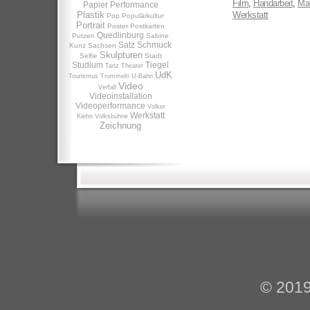
Film
,
Handarbeit
,
Man
Papier
Performance
Plastik
Werkstatt
Pop
Populärkultur
Portrait
Poster
Postkarten
Quedlinburg
Putzen
Sabine
Satz
Schmuck
Kunz
Sachsen
Skulpturen
Selfie
Stadt
Studium
Tiegel
Tanz
Theater
UdK
Tourismus
Trommeln
U-Bahn
Video
Verfall
Videoinstallation
Videoperformance
Volker
Werkstatt
Kiehn
Volksbühne
Zeichnung
© 201