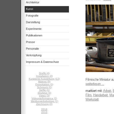
Architektur
Kunst
Fotografie
Darstellung
Experimente
Publikationen
Presse
Personalie
Verknüpfung
Impressum & Datenschutz
Grafik (4)
Installation (2)
Kuratierte Ausstellung (12)
Filmische Miniatur au
Malerei (9)
weiterlesen ...
Provokation (3)
Schmuck (2)
Selfie (1)
markiert mit:
Arbeit
,
B
Skulptur (3)
Film
,
Handarbeit
,
Man
Video (3)
Videoperformance (2)
Werkstatt
Wettbewerbsbeitrag (1)
Zeichnung (3)
2018
2013