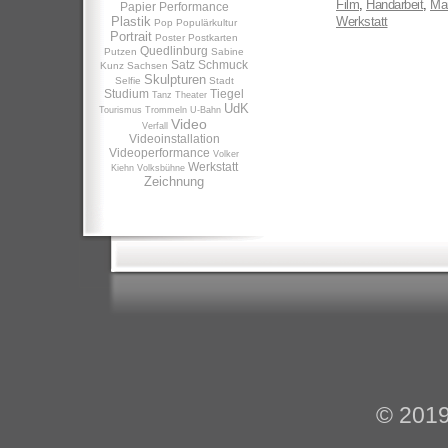
Film
,
Handarbeit
,
Man
Papier
Performance
Plastik
Werkstatt
Pop
Populärkultur
Portrait
Poster
Postkarten
Quedlinburg
Putzen
Sabine
Satz
Schmuck
Kunz
Sachsen
Skulpturen
Selfie
Stadt
Studium
Tiegel
Tanz
Theater
UdK
Tourismus
Trommeln
U-Bahn
Video
Verfall
Videoinstallation
Videoperformance
Volker
Werkstatt
Kiehn
Volksbühne
Zeichnung
© 201