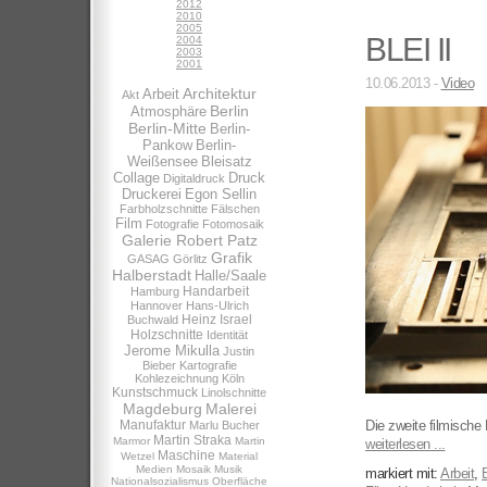
2012
2010
2005
BLEI II
2004
2003
2001
10.06.2013 -
Video
Architektur
Arbeit
Akt
Berlin
Atmosphäre
Berlin-Mitte
Berlin-
Pankow
Berlin-
Weißensee
Bleisatz
Collage
Druck
Digitaldruck
Druckerei
Egon Sellin
Farbholzschnitte
Fälschen
Film
Fotografie
Fotomosaik
Galerie Robert Patz
Grafik
GASAG
Görlitz
Halberstadt
Halle/Saale
Handarbeit
Hamburg
Hannover
Hans-Ulrich
Heinz Israel
Buchwald
Holzschnitte
Identität
Jerome Mikulla
Justin
Bieber
Kartografie
Kohlezeichnung
Köln
Kunstschmuck
Linolschnitte
Magdeburg
Malerei
Manufaktur
Die zweite filmische 
Marlu Bucher
Martin Straka
Marmor
Martin
weiterlesen ...
Maschine
Wetzel
Material
Medien
Mosaik
Musik
markiert mit:
Arbeit
,
B
Nationalsozialismus
Oberfläche