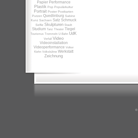
Papier
Performance
Plastik
Pop
Populärkultur
Portrait
Poster
Postkarten
Quedlinburg
Putzen
Sabine
Satz
Schmuck
Kunz
Sachsen
Skulpturen
Selfie
Stadt
Studium
Tiegel
Tanz
Theater
UdK
Tourismus
Trommeln
U-Bahn
Video
Verfall
Videoinstallation
Videoperformance
Volker
Werkstatt
Kiehn
Volksbühne
Zeichnung
©