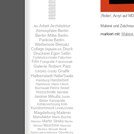
2012
2010
2005
2004
2003
‚Robin’, Acryl auf M
2001
Architektur
Arbeit
Malerei und Zeichnu
Akt
Berlin
Atmosphäre
markiert mit:
Malerei
Berlin-Mitte
Berlin-
Pankow
Berlin-
Weißensee
Bleisatz
Collage
Druck
Digitaldruck
Druckerei
Egon Sellin
Farbholzschnitte
Fälschen
Film
Fotografie
Fotomosaik
Galerie Robert Patz
Grafik
GASAG
Görlitz
Halberstadt
Halle/Saale
Handarbeit
Hamburg
Hannover
Hans-Ulrich
Heinz Israel
Buchwald
Holzschnitte
Identität
Jerome Mikulla
Justin
Bieber
Kartografie
Kohlezeichnung
Köln
Kunstschmuck
Linolschnitte
Magdeburg
Malerei
Manufaktur
Marlu Bucher
Martin Straka
Marmor
Martin
Maschine
Wetzel
Material
Medien
Mosaik
Musik
Nationalsozialismus
Oberfläche