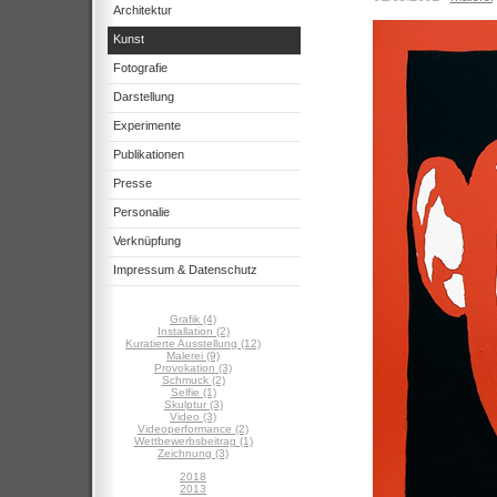
Architektur
Kunst
Fotografie
Darstellung
Experimente
Publikationen
Presse
Personalie
Verknüpfung
Impressum & Datenschutz
Grafik (4)
Installation (2)
Kuratierte Ausstellung (12)
Malerei (9)
Provokation (3)
Schmuck (2)
Selfie (1)
Skulptur (3)
Video (3)
Videoperformance (2)
Wettbewerbsbeitrag (1)
Zeichnung (3)
2018
2013