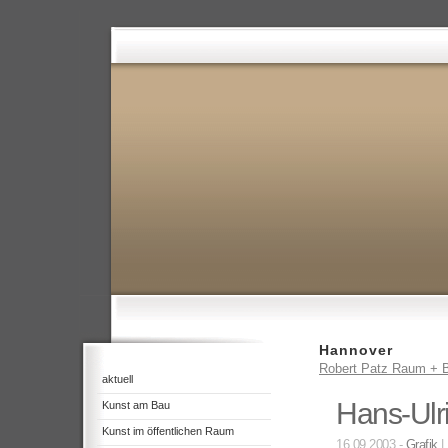
Hannover
Robert Patz Raum + B
aktuell
Hans-Ulri
Kunst am Bau
Kunst im öffentlichen Raum
16.09.2003 -
Grafik
|