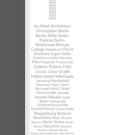
2012
2010
2005
2004
2003
2001
Architektur
Arbeit
Akt
Berlin
Atmosphäre
Berlin-Mitte
Berlin-
Pankow
Berlin-
Weißensee
Bleisatz
Collage
Druck
Digitaldruck
Druckerei
Egon Sellin
Farbholzschnitte
Fälschen
Film
Fotografie
Fotomosaik
Galerie Robert Patz
Grafik
GASAG
Görlitz
Halberstadt
Halle/Saale
Handarbeit
Hamburg
Hannover
Hans-Ulrich
Heinz Israel
Buchwald
Holzschnitte
Identität
Jerome Mikulla
Justin
Bieber
Kartografie
Kohlezeichnung
Köln
Kunstschmuck
Linolschnitte
Magdeburg
Malerei
Manufaktur
Marlu Bucher
Martin Straka
Marmor
Martin
Maschine
Wetzel
Material
Medien
Mosaik
Musik
Nationalsozialismus
Oberfläche