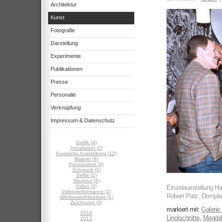
Architektur
Kunst
Fotografie
Darstellung
Experimente
Publikationen
Presse
Personalie
Verknüpfung
Impressum & Datenschutz
Grafik (4)
Installation (2)
Kuratierte Ausstellung (12)
Malerei (9)
Provokation (3)
Schmuck (2)
Selfie (1)
Skulptur (3)
Video (3)
Einzelausstellung H
Videoperformance (2)
Robert Patz, Dompla
Wettbewerbsbeitrag (1)
Zeichnung (3)
markiert mit:
Galerie
2018
Linolschnitte
,
Magde
2013