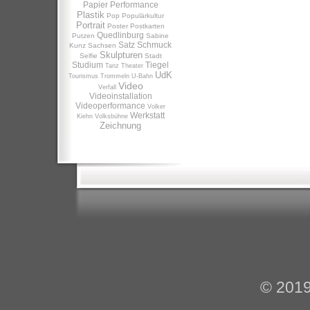
Papier
Performance
Plastik
Pop
Populärkultur
Portrait
Poster
Postkarten
Quedlinburg
Putzen
Sabine
Satz
Schmuck
Kunz
Sachsen
Skulpturen
Selfie
Stadt
Studium
Tiegel
Tanz
Theater
UdK
Tourismus
Trommeln
U-Bahn
Video
Verfall
Videoinstallation
Videoperformance
Volker
Werkstatt
Kiehn
Volksbühne
Zeichnung
© 201