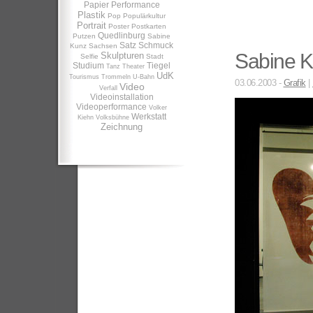
Papier
Performance
Plastik
Pop
Populärkultur
Portrait
Poster
Postkarten
Quedlinburg
Putzen
Sabine
Satz
Schmuck
Kunz
Sachsen
Sabine K
Skulpturen
Selfie
Stadt
Studium
Tiegel
Tanz
Theater
UdK
Tourismus
Trommeln
U-Bahn
03.06.2003 -
Grafik
|
Video
Verfall
Videoinstallation
Videoperformance
Volker
Werkstatt
Kiehn
Volksbühne
Zeichnung