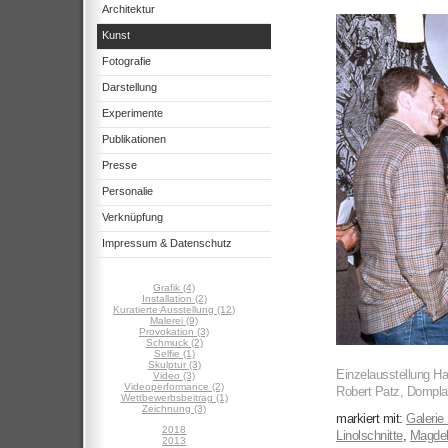
Architektur
Kunst
Fotografie
Darstellung
Experimente
Publikationen
Presse
Personalie
Verknüpfung
Impressum & Datenschutz
Grafik (4)
Installation (2)
Kuratierte Ausstellung (12)
Malerei (9)
Provokation (3)
Schmuck (2)
Selfie (1)
Skulptur (3)
Einzelausstellung H
Video (3)
Videoperformance (2)
Robert Patz, Dompla
Wettbewerbsbeitrag (1)
Zeichnung (3)
markiert mit:
Galerie
2018
Linolschnitte
,
Magde
2013