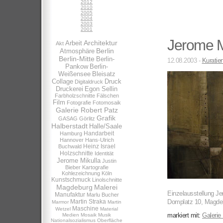
2012
2010
2005
2004
2003
2001
Jerome Mi
Architektur
Arbeit
Akt
Berlin
Atmosphäre
Berlin-Mitte
Berlin-
12.08.2003 -
Kuratier
Pankow
Berlin-
Weißensee
Bleisatz
Collage
Druck
Digitaldruck
Druckerei
Egon Sellin
Farbholzschnitte
Fälschen
Film
Fotografie
Fotomosaik
Galerie Robert Patz
Grafik
GASAG
Görlitz
Halberstadt
Halle/Saale
Handarbeit
Hamburg
Hannover
Hans-Ulrich
Heinz Israel
Buchwald
Holzschnitte
Identität
Jerome Mikulla
Justin
Bieber
Kartografie
Kohlezeichnung
Köln
Kunstschmuck
Linolschnitte
Magdeburg
Malerei
Einzelausstellung Je
Manufaktur
Marlu Bucher
Martin Straka
Domplatz 10, Magde
Marmor
Martin
Maschine
Wetzel
Material
markiert mit:
Galerie
Medien
Mosaik
Musik
Nationalsozialismus
Oberfläche