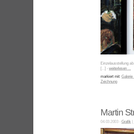
Einzelausstellung ab
[...] -
weiterlesen ...
markiert mit:
Galerie
Zeichnung
Martin St
04.03.2003 -
Grafik
|