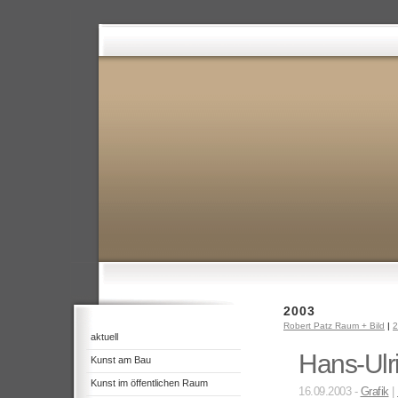
2003
Robert Patz Raum + Bild
|
2
aktuell
Hans-Ulri
Kunst am Bau
Kunst im öffentlichen Raum
16.09.2003 -
Grafik
|