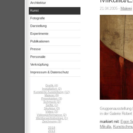
Architektur
21.04.2005 -
Malerei
Kunst
Fotografie
Darstellung
Experimente
Publikationen
Presse
Personalie
Verknüpfung
Impressum & Datenschutz
Grafik (4)
Installation (2)
Kuratierte Ausstellung (12)
Malerei (9)
Provokation (3)
Schmuck (2)
Selfie (1)
Gruppenausstellung H
Skulptur (3)
Video (3)
in der Galerie Rober
Videoperformance (2)
Wettbewerbsbeitrag (1)
markiert mit:
Egon Se
Zeichnung (3)
Mikulla
,
Kunstschmu
2018
2013