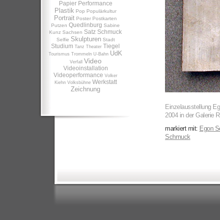
Papier
Performance
Plastik
Pop
Populärkultur
Portrait
Poster
Postkarten
Quedlinburg
Putzen
Sabine
Satz
Schmuck
Kunz
Sachsen
Skulpturen
Selfie
Stadt
Studium
Tiegel
Tanz
Theater
UdK
Tourismus
Trommeln
U-Bahn
Video
Verfall
Videoinstallation
Videoperformance
Volker
Werkstatt
Kiehn
Volksbühne
Zeichnung
Einzelausstellung Ego
2004 in der Galerie 
markiert mit:
Egon Se
Schmuck