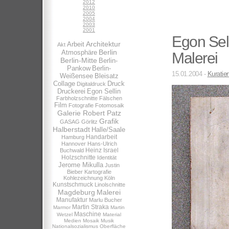
2012
2010
2005
2004
2003
2001
Egon Sel
Architektur
Arbeit
Akt
Berlin
Atmosphäre
Malerei
Berlin-Mitte
Berlin-
Pankow
Berlin-
15.01.2004 -
Kuratier
Weißensee
Bleisatz
Collage
Druck
Digitaldruck
Druckerei
Egon Sellin
Farbholzschnitte
Fälschen
Film
Fotografie
Fotomosaik
Galerie Robert Patz
Grafik
GASAG
Görlitz
Halberstadt
Halle/Saale
Handarbeit
Hamburg
Hannover
Hans-Ulrich
Heinz Israel
Buchwald
Holzschnitte
Identität
Jerome Mikulla
Justin
Bieber
Kartografie
Kohlezeichnung
Köln
Kunstschmuck
Linolschnitte
Magdeburg
Malerei
Manufaktur
Marlu Bucher
Martin Straka
Marmor
Martin
Maschine
Wetzel
Material
Medien
Mosaik
Musik
Nationalsozialismus
Oberfläche