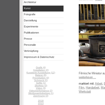
Architektur
Kunst
Fotografie
Darstellung
Experimente
Publikationen
Presse
Personalie
Verknüpfung
Impressum & Datenschutz
Grafik (4)
Installation (2)
Kuratierte Ausstellung (12)
Filmische Miniatur au
Malerei (9)
weiterlesen ...
Provokation (3)
Schmuck (2)
Selfie (1)
markiert mit:
Arbeit
,
B
Skulptur (3)
Film
,
Handarbeit
,
Man
Video (3)
Videoperformance (2)
Werkstatt
Wettbewerbsbeitrag (1)
Zeichnung (3)
2018
2013