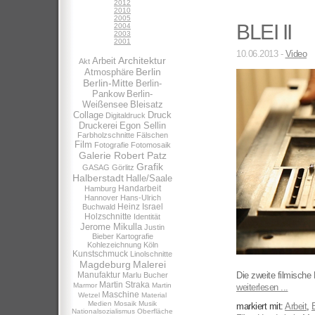
2012
2010
2005
BLEI II
2004
2003
2001
10.06.2013 -
Video
Architektur
Arbeit
Akt
Berlin
Atmosphäre
Berlin-Mitte
Berlin-
Pankow
Berlin-
Weißensee
Bleisatz
Collage
Druck
Digitaldruck
Druckerei
Egon Sellin
Farbholzschnitte
Fälschen
Film
Fotografie
Fotomosaik
Galerie Robert Patz
Grafik
GASAG
Görlitz
Halberstadt
Halle/Saale
Handarbeit
Hamburg
Hannover
Hans-Ulrich
Heinz Israel
Buchwald
Holzschnitte
Identität
Jerome Mikulla
Justin
Bieber
Kartografie
Kohlezeichnung
Köln
Kunstschmuck
Linolschnitte
Magdeburg
Malerei
Manufaktur
Die zweite filmische 
Marlu Bucher
Martin Straka
Marmor
Martin
weiterlesen ...
Maschine
Wetzel
Material
Medien
Mosaik
Musik
markiert mit:
Arbeit
,
B
Nationalsozialismus
Oberfläche