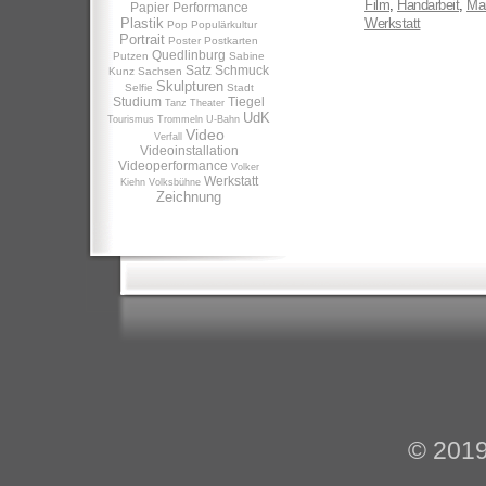
Film
,
Handarbeit
,
Man
Papier
Performance
Plastik
Werkstatt
Pop
Populärkultur
Portrait
Poster
Postkarten
Quedlinburg
Putzen
Sabine
Satz
Schmuck
Kunz
Sachsen
Skulpturen
Selfie
Stadt
Studium
Tiegel
Tanz
Theater
UdK
Tourismus
Trommeln
U-Bahn
Video
Verfall
Videoinstallation
Videoperformance
Volker
Werkstatt
Kiehn
Volksbühne
Zeichnung
© 201