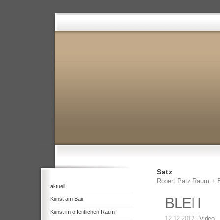
Satz
Robert Patz Raum + B
aktuell
BLEI I
Kunst am Bau
Kunst im öffentlichen Raum
12.12.2012 -
Video