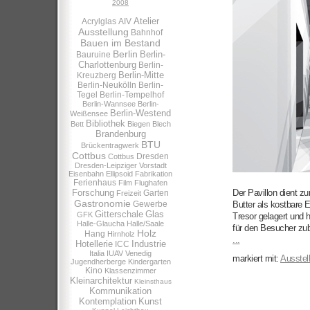
2008
Atelier
Acrylglas
AIV
Ausstellung
Bahnhof
Bauen im Bestand
Berlin
Berlin-
Bauruine
Charlottenburg
Berlin-
Berlin-Mitte
Kreuzberg
Berlin-Neukölln
Berlin-
Tegel
Berlin-Tempelhof
Berlin-Wannsee
Berlin-
Berlin-Westend
Weißensee
Bibliothek
Bett
Biegen
Blech
Brandenburg
BTU
Brückentragwerk
Cottbus
Dresden
Cottbus
Dresden-Leipziger Vorstadt
Eisenbahn
Ellipsoid
Fabrikation
Ferienhaus
Film
Flughafen
Forschung
Der Pavillon dient zu
Garten
Freizeit
Gastronomie
Gewerbe
Butter als kostbare 
Gitterschale
Glas
GFK
Tresor gelagert und 
Halle-Glaucha
Halle/Saale
für den Besucher zu
Holz
Hang
Hirnholz
...
Hotellerie
Industrie
ICC
Italia
IUAV Venedig
markiert mit:
Ausstel
Jugendherberge
Kindergarten
Kino
Klassenzimmer
Kleinarchitektur
Kleinsthaus
Kommunikation
Kontemplation
Kunst