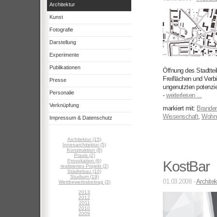
Architektur
Kunst
Fotografie
Darstellung
Experimente
Publikationen
Öffnung des Stadttei
Freiflächen und Ver
Presse
ungenutzten potenzi
Personalie
-
weiterlesen ...
Verknüpfung
markiert mit:
Brande
Wissenschaft
,
Wohn
Impressum & Datenschutz
Architektur (15)
Innenarchitektur (5)
Konstruktion (8)
Praxis (2)
Provokation (6)
KostBar
realisiertes Projekt (2)
Städtebau (10)
Studium (19)
01.03.2008 -
Architek
Wettbewerbsbeitrag (3)
2013
2012
2011
2010
2009