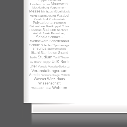
Kuppel
Leichtbau
Mauerwerk
Leimholzbinder
Mecklenburg-Vorpommern
Messe
Minihaus
Möbel
Musik
Parabel
Müritz
Nachnutzung
Paraboloid
Photovoltaik
Polycarbonat
Potsdam
Reihenhaus
Rostkuppel
Ruine
Sachsen
Russland
Sachsen-
Anhalt
Sankt Petersburg
Schale
Schinkel-
Wettbewerb
Schottenbau
Schule
Schulhof
Sportanlage
SPSUACE
Stabwerkschale
Stahl
Stahlbeton
Strand
Studium
Studio
Textil
Theater
UdK Berlin
Tiny House
Treppe
Ufer
Venedig
Venedig-Giudecca
Veranstaltungsraum
Verkehr
Vierendeelträger
Vollholz
Wasser
Winz-Haus
Wissenschaft
Wohnen
Wittstock/Dosse