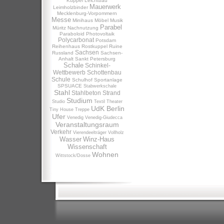
Kuppel
Leichtbau
Mauerwerk
Leimholzbinder
Mecklenburg-Vorpommern
Messe
Minihaus
Möbel
Musik
Parabel
Müritz
Nachnutzung
Paraboloid
Photovoltaik
Polycarbonat
Potsdam
Reihenhaus
Rostkuppel
Ruine
Sachsen
Russland
Sachsen-
Anhalt
Sankt Petersburg
Schale
Schinkel-
Wettbewerb
Schottenbau
Schule
Schulhof
Sportanlage
SPSUACE
Stabwerkschale
Stahl
Stahlbeton
Strand
Studium
Studio
Textil
Theater
UdK Berlin
Tiny House
Treppe
Ufer
Venedig
Venedig-Giudecca
Veranstaltungsraum
Verkehr
Vierendeelträger
Vollholz
Wasser
Winz-Haus
Wissenschaft
Wohnen
Wittstock/Dosse