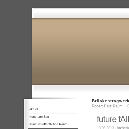
Brückentragwer
Robert Patz Raum + B
aktuell
future f
Kunst am Bau
Kunst im öffentlichen Raum
13.03.2013 -
Architek