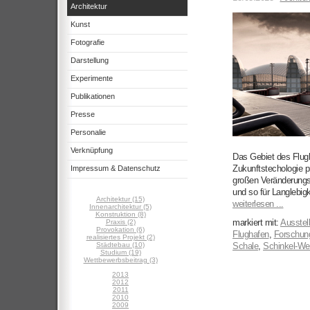
Architektur
Kunst
Fotografie
Darstellung
Experimente
Publikationen
Presse
Personalie
Verknüpfung
Das Gebiet des Flugh
Zukunftstechologie pr
Impressum & Datenschutz
großen Veränderungsp
und so für Langlebi
Architektur (15)
weiterlesen ...
Innenarchitektur (5)
Konstruktion (8)
markiert mit:
Ausstel
Praxis (2)
Provokation (6)
Flughafen
,
Forschun
realisiertes Projekt (2)
Städtebau (10)
Schale
,
Schinkel-We
Studium (19)
Wettbewerbsbeitrag (3)
2013
2012
2011
2010
2009