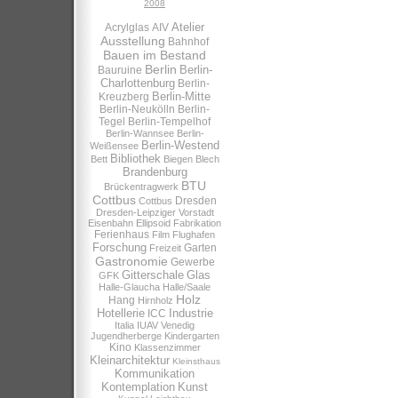
2008
Atelier
Acrylglas
AIV
Ausstellung
Bahnhof
Bauen im Bestand
Berlin
Berlin-
Bauruine
Charlottenburg
Berlin-
Berlin-Mitte
Kreuzberg
Berlin-Neukölln
Berlin-
Tegel
Berlin-Tempelhof
Berlin-Wannsee
Berlin-
Berlin-Westend
Weißensee
Bibliothek
Bett
Biegen
Blech
Brandenburg
BTU
Brückentragwerk
Cottbus
Dresden
Cottbus
Dresden-Leipziger Vorstadt
Eisenbahn
Ellipsoid
Fabrikation
Ferienhaus
Film
Flughafen
Forschung
Garten
Freizeit
Gastronomie
Gewerbe
Gitterschale
Glas
GFK
Halle-Glaucha
Halle/Saale
Holz
Hang
Hirnholz
Hotellerie
Industrie
ICC
Italia
IUAV Venedig
Jugendherberge
Kindergarten
Kino
Klassenzimmer
Kleinarchitektur
Kleinsthaus
Kommunikation
Kontemplation
Kunst