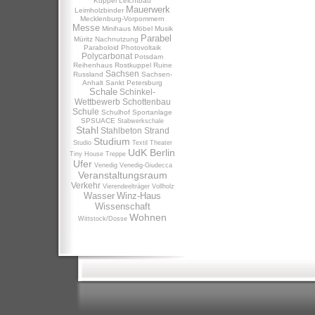
Kuppel
Leichtbau
Mauerwerk
Leimholzbinder
Mecklenburg-Vorpommern
Messe
Minihaus
Möbel
Musik
Parabel
Müritz
Nachnutzung
Paraboloid
Photovoltaik
Polycarbonat
Potsdam
Reihenhaus
Rostkuppel
Ruine
Sachsen
Russland
Sachsen-
Anhalt
Sankt Petersburg
Schale
Schinkel-
Wettbewerb
Schottenbau
Schule
Schulhof
Sportanlage
SPSUACE
Stabwerkschale
Stahl
Stahlbeton
Strand
Studium
Studio
Textil
Theater
UdK Berlin
Tiny House
Treppe
Ufer
Venedig
Venedig-Giudecca
Veranstaltungsraum
Verkehr
Vierendeelträger
Vollholz
Wasser
Winz-Haus
Wissenschaft
Wohnen
Wittstock/Dosse