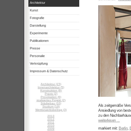
Architektur
Kunst
Fotografie
Darstellung
Experimente
Publikationen
Presse
Personalie
Verknüpfung
Impressum & Datenschutz
Architektur (15)
Innenarchitektur (5)
Konstruktion (8)
Praxis (2)
Provokation (6)
realisiertes Projekt (2)
Städtebau (10)
Als zeitgemäße Versio
Studium (19)
Wettbewerbsbeitrag (3)
Ansiedlung von best
zu den Nachbarhäusern
2013
2012
weiterlesen ...
2011
2010
markiert mit:
Berlin
,
2009