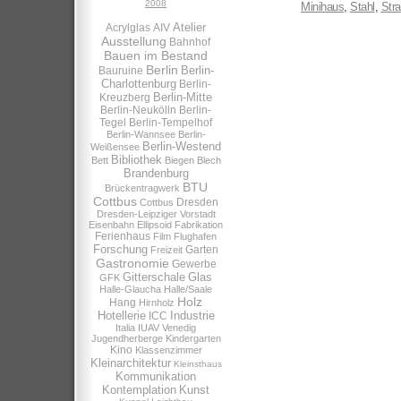
2008
Minihaus
,
Stahl
,
Str
Atelier
Acrylglas
AIV
Ausstellung
Bahnhof
Bauen im Bestand
Berlin
Berlin-
Bauruine
Charlottenburg
Berlin-
Berlin-Mitte
Kreuzberg
Berlin-Neukölln
Berlin-
Tegel
Berlin-Tempelhof
Berlin-Wannsee
Berlin-
Berlin-Westend
Weißensee
Bibliothek
Bett
Biegen
Blech
Brandenburg
BTU
Brückentragwerk
Cottbus
Dresden
Cottbus
Dresden-Leipziger Vorstadt
Eisenbahn
Ellipsoid
Fabrikation
Ferienhaus
Film
Flughafen
Forschung
Garten
Freizeit
Gastronomie
Gewerbe
Gitterschale
Glas
GFK
Halle-Glaucha
Halle/Saale
Holz
Hang
Hirnholz
Hotellerie
Industrie
ICC
Italia
IUAV Venedig
Jugendherberge
Kindergarten
Kino
Klassenzimmer
Kleinarchitektur
Kleinsthaus
Kommunikation
Kontemplation
Kunst