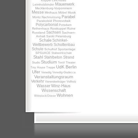
Kuppel
Leichtbau
Mauerwerk
Leimholzbinder
Mecklenburg-Vorpommern
Messe
Minihaus
Möbel
Musik
Parabel
Müritz
Nachnutzung
Paraboloid
Photovoltaik
Polycarbonat
Potsdam
Reihenhaus
Rostkuppel
Ruine
Sachsen
Russland
Sachsen-
Anhalt
Sankt Petersburg
Schale
Schinkel-
Wettbewerb
Schottenbau
Schule
Schulhof
Sportanlage
SPSUACE
Stabwerkschale
Stahl
Stahlbeton
Strand
Studium
Studio
Textil
Theater
UdK Berlin
Tiny House
Treppe
Ufer
Venedig
Venedig-Giudecca
Veranstaltungsraum
Verkehr
Vierendeelträger
Vollholz
Wasser
Winz-Haus
Wissenschaft
Wohnen
Wittstock/Dosse