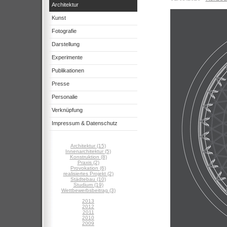
Architektur
Kunst
Fotografie
Darstellung
Experimente
Publikationen
Presse
Personalie
Verknüpfung
Impressum & Datenschutz
Architektur (15)
Innenarchitektur (5)
Konstruktion (8)
Praxis (2)
Provokation (6)
realisiertes Projekt (2)
Städtebau (10)
Studium (19)
Wettbewerbsbeitrag (3)
2013
2012
2011
2010
2009