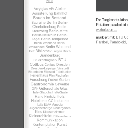
2008
Atelier
Acrylglas
AIV
Ausstellung
Bahnhof
Bauen im Bestand
Die Tragkonstruktio
Berlin
Berlin-
Bauruine
Rotationsparaboloid
Charlottenburg
Berlin-
weiterlesen ...
Berlin-Mitte
Kreuzberg
Berlin-Neukölln
Berlin-
markiert mit:
BTU Co
Tegel
Berlin-Tempelhof
Parabel
,
Paraboloid
,
Berlin-Wannsee
Berlin-
Berlin-Westend
Weißensee
Bibliothek
Bett
Biegen
Blech
Brandenburg
BTU
Brückentragwerk
Cottbus
Dresden
Cottbus
Dresden-Leipziger Vorstadt
Eisenbahn
Ellipsoid
Fabrikation
Ferienhaus
Film
Flughafen
Forschung
Garten
Freizeit
Gastronomie
Gewerbe
Gitterschale
Glas
GFK
Halle-Glaucha
Halle/Saale
Holz
Hang
Hirnholz
Hotellerie
Industrie
ICC
Italia
IUAV Venedig
Jugendherberge
Kindergarten
Kino
Klassenzimmer
Kleinarchitektur
Kleinsthaus
Kommunikation
Kontemplation
Kunst