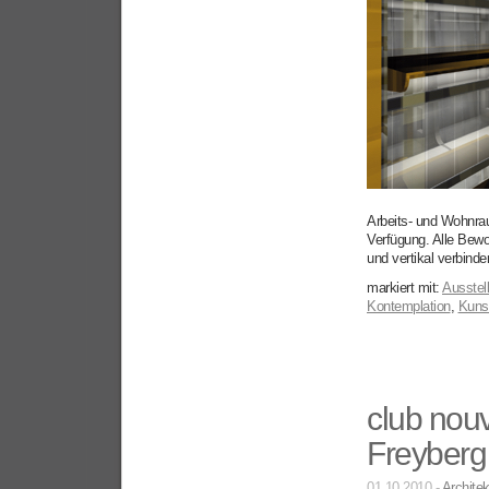
Arbeits- und Wohnra
Verfügung. Alle Bew
und vertikal verbind
markiert mit:
Ausstel
Kontemplation
,
Kuns
club nou
Freyberg
01.10.2010 -
Architek