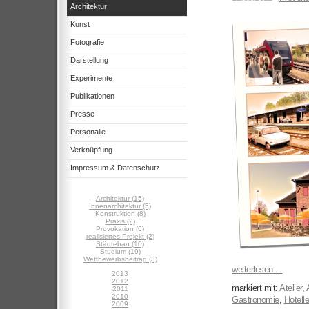
Architektur
Kunst
Fotografie
Darstellung
Experimente
Publikationen
Presse
Personalie
Verknüpfung
Impressum & Datenschutz
Architektur (15)
Innenarchitektur (5)
Konstruktion (8)
Praxis (2)
Provokation (6)
realisiertes Projekt (2)
Städtebau (10)
Studium (19)
Wettbewerbsbeitrag (3)
weiterlesen ...
2013
2012
markiert mit:
Atelier
,
2011
2010
Gastronomie
,
Hotelle
2009