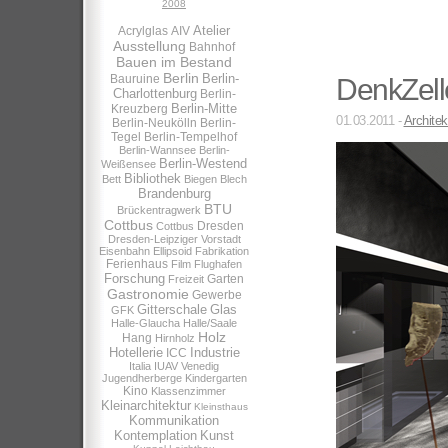
2008
Atelier
Acrylglas
AIV
Ausstellung
Bahnhof
Bauen im Bestand
Berlin
Berlin-
Bauruine
DenkZell
Charlottenburg
Berlin-
Berlin-Mitte
Kreuzberg
01.03.2011 -
Architek
Berlin-Neukölln
Berlin-
Tegel
Berlin-Tempelhof
Berlin-Wannsee
Berlin-
Berlin-Westend
Weißensee
Bibliothek
Bett
Biegen
Blech
Brandenburg
BTU
Brückentragwerk
Cottbus
Dresden
Cottbus
Dresden-Leipziger Vorstadt
Eisenbahn
Ellipsoid
Fabrikation
Ferienhaus
Film
Flughafen
Forschung
Garten
Freizeit
Gastronomie
Gewerbe
Gitterschale
Glas
GFK
Halle-Glaucha
Halle/Saale
Holz
Hang
Hirnholz
Hotellerie
Industrie
ICC
Italia
IUAV Venedig
Jugendherberge
Kindergarten
Kino
Klassenzimmer
Kleinarchitektur
Kleinsthaus
Kommunikation
Kontemplation
Kunst