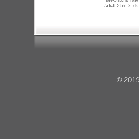
Halle-Glaucha
,
Halle
Anhalt
,
Stahl
,
Studio
© 201