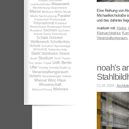
Kuppel
Leichtbau
Mauerwerk
Leimholzbinder
Mecklenburg-Vorpommern
Eine Reihung von Ate
Messe
Minihaus
Möbel
Musik
Michaelkirchstraße i
Parabel
Müritz
Nachnutzung
Paraboloid
Photovoltaik
und des dahinter lie
Polycarbonat
Potsdam
Reihenhaus
Rostkuppel
Ruine
markiert mit:
Atelier
,
Sachsen
Russland
Sachsen-
Kleinarchitektur
,
Kom
Anhalt
Sankt Petersburg
Schale
Schinkel-
Veranstaltungsraum
Wettbewerb
Schottenbau
Schule
Schulhof
Sportanlage
SPSUACE
Stabwerkschale
Stahl
Stahlbeton
Strand
Studium
Studio
Textil
Theater
UdK Berlin
Tiny House
Treppe
noah's ark
Ufer
Venedig
Venedig-Giudecca
Veranstaltungsraum
Stahlbild
Verkehr
Vierendeelträger
Vollholz
Wasser
Winz-Haus
Wissenschaft
01.04.2009 -
Architek
Wohnen
Wittstock/Dosse