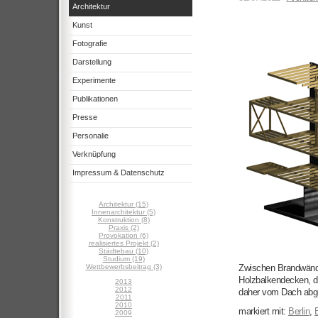
Architektur
Kunst
Fotografie
Darstellung
Experimente
Publikationen
Presse
Personalie
Verknüpfung
Impressum & Datenschutz
Architektur (15)
Innenarchitektur (5)
Konstruktion (8)
Praxis (2)
Provokation (6)
realisiertes Projekt (2)
Städtebau (10)
Studium (19)
Wettbewerbsbeitrag (3)
Zwischen Brandwände
Holzbalkendecken, di
2013
2012
daher vom Dach abg
2011
2010
markiert mit:
Berlin
,
2009