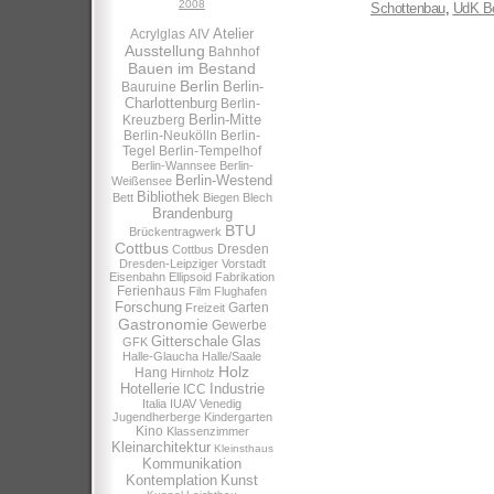
2008
Schottenbau
,
UdK Be
Atelier
Acrylglas
AIV
Ausstellung
Bahnhof
Bauen im Bestand
Berlin
Berlin-
Bauruine
Charlottenburg
Berlin-
Berlin-Mitte
Kreuzberg
Berlin-Neukölln
Berlin-
Tegel
Berlin-Tempelhof
Berlin-Wannsee
Berlin-
Berlin-Westend
Weißensee
Bibliothek
Bett
Biegen
Blech
Brandenburg
BTU
Brückentragwerk
Cottbus
Dresden
Cottbus
Dresden-Leipziger Vorstadt
Eisenbahn
Ellipsoid
Fabrikation
Ferienhaus
Film
Flughafen
Forschung
Garten
Freizeit
Gastronomie
Gewerbe
Gitterschale
Glas
GFK
Halle-Glaucha
Halle/Saale
Holz
Hang
Hirnholz
Hotellerie
Industrie
ICC
Italia
IUAV Venedig
Jugendherberge
Kindergarten
Kino
Klassenzimmer
Kleinarchitektur
Kleinsthaus
Kommunikation
Kontemplation
Kunst