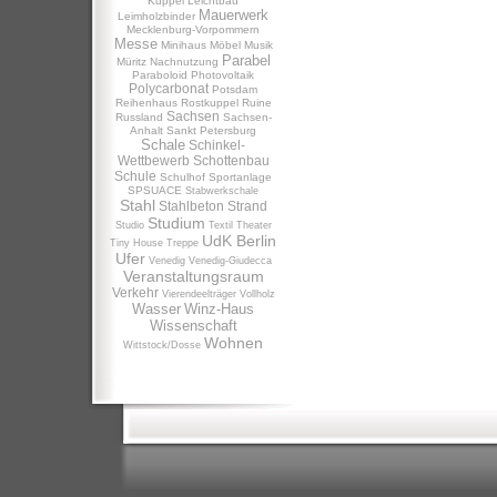
Kuppel
Leichtbau
Mauerwerk
Leimholzbinder
Mecklenburg-Vorpommern
Messe
Minihaus
Möbel
Musik
Parabel
Müritz
Nachnutzung
Paraboloid
Photovoltaik
Polycarbonat
Potsdam
Reihenhaus
Rostkuppel
Ruine
Sachsen
Russland
Sachsen-
Anhalt
Sankt Petersburg
Schale
Schinkel-
Wettbewerb
Schottenbau
Schule
Schulhof
Sportanlage
SPSUACE
Stabwerkschale
Stahl
Stahlbeton
Strand
Studium
Studio
Textil
Theater
UdK Berlin
Tiny House
Treppe
Ufer
Venedig
Venedig-Giudecca
Veranstaltungsraum
Verkehr
Vierendeelträger
Vollholz
Wasser
Winz-Haus
Wissenschaft
Wohnen
Wittstock/Dosse