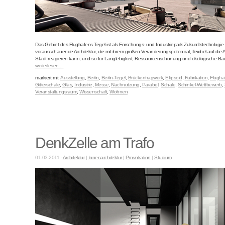
Das Gebiet des Flughafens Tegel ist als Forschungs- und Industriepark Zukunftstechologie pr
vorausschauende Architektur, die mit ihrem großen Veränderungspotenzial, flexibel auf die
Stadt reagieren kann, und so für Langlebigkeit, Ressourcenschonung und ökologische Bauwe
weiterlesen ...
markiert mit:
Ausstellung
,
Berlin
,
Berlin-Tegel
,
Brückentragwerk
,
Ellipsoid
,
Fabrikation
,
Flugha
Gitterschale
,
Glas
,
Industrie
,
Messe
,
Nachnutzung
,
Parabel
,
Schale
,
Schinkel-Wettbewerb
,
Veranstaltungsraum
,
Wissenschaft
,
Wohnen
DenkZelle am Trafo
01.03.2011 -
Architektur
|
Innenarchitektur
|
Provokation
|
Studium