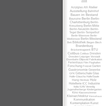
2008
Atelier
Acrylglas
AIV
Ausstellung
Bahnhof
Bauen im Bestand
Berlin
Berlin-
Bauruine
Charlottenburg
Berlin-
Berlin-Mitte
Kreuzberg
Berlin-Neukölln
Berlin-
Tegel
Berlin-Tempelhof
Berlin-Wannsee
Berlin-
Berlin-Westend
Weißensee
Bibliothek
Bett
Biegen
Blech
Brandenburg
BTU
Brückentragwerk
Cottbus
Dresden
Cottbus
Dresden-Leipziger Vorstadt
Eisenbahn
Ellipsoid
Fabrikation
Ferienhaus
Film
Flughafen
Forschung
Garten
Freizeit
Gastronomie
Gewerbe
Gitterschale
Glas
GFK
Halle-Glaucha
Halle/Saale
Holz
Hang
Hirnholz
Hotellerie
Industrie
ICC
Italia
IUAV Venedig
Jugendherberge
Kindergarten
Kino
Klassenzimmer
Kleinarchitektur
Kleinsthaus
Kommunikation
Kontemplation
Kunst