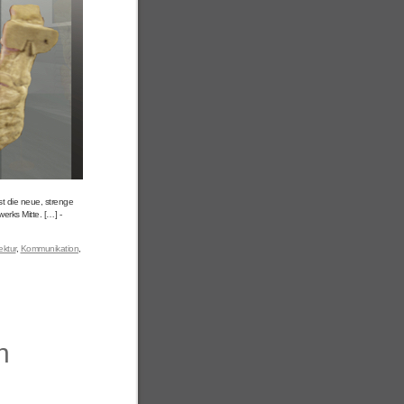
st die neue, strenge
rks Mitte. […] -
ektur
,
Kommunikation
,
n