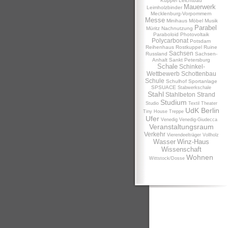
Kuppel
Leichtbau
Mauerwerk
Leimholzbinder
Mecklenburg-Vorpommern
Messe
Minihaus
Möbel
Musik
Parabel
Müritz
Nachnutzung
Paraboloid
Photovoltaik
Polycarbonat
Potsdam
Reihenhaus
Rostkuppel
Ruine
Sachsen
Russland
Sachsen-
Anhalt
Sankt Petersburg
Schale
Schinkel-
Wettbewerb
Schottenbau
Schule
Schulhof
Sportanlage
SPSUACE
Stabwerkschale
Stahl
Stahlbeton
Strand
Studium
Studio
Textil
Theater
UdK Berlin
Tiny House
Treppe
Ufer
Venedig
Venedig-Giudecca
Veranstaltungsraum
Verkehr
Vierendeelträger
Vollholz
Wasser
Winz-Haus
Wissenschaft
Wohnen
Wittstock/Dosse