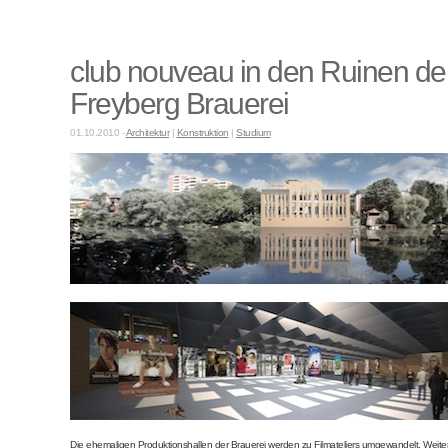
club nouveau in den Ruinen de
Freyberg Brauerei
01.10.2010 -
Architektur
|
Konstruktion
|
Studium
Die ehemaligen Produktionshallen der Brauerei werden zu Filmateliers umgewandelt. Wei