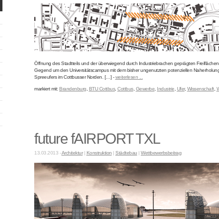
Öffnung des Stadtteils und der überwiegend durch Industriebrachen geprägten Freifläche
Gegend um den Universitätscampus mit dem bisher ungenutzten potenziellen Naherholun
Spreeufers im Cottbusser Norden. […] -
weiterlesen ...
markiert mit:
Brandenburg
,
BTU Cottbus
,
Cottbus
,
Gewerbe
,
Industrie
,
Ufer
,
Wissenschaft
,
future fAIRPORT TXL
13.03.2013 -
Architektur
|
Konstruktion
|
Städtebau
|
Wettbewerbsbeitrag