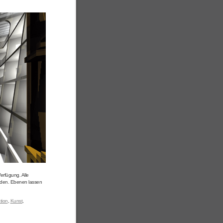
rfügung. Alle
inden. Ebenen lassen
tion
,
Kunst
,