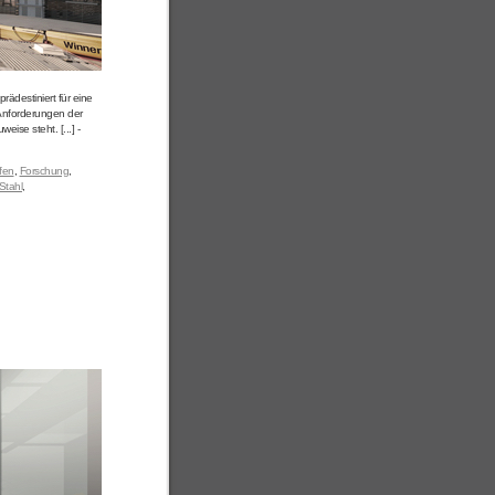
ädestiniert für eine
 Anforderungen der
ise steht. [...] -
fen
,
Forschung
,
Stahl
,