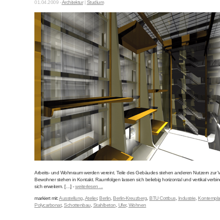
01.04.2009 -
Architektur
|
Studium
Arbeits- und Wohnraum werden vereint. Teile des Gebäudes stehen anderen Nutzern zur Ve
Bewohner stehen in Kontakt. Raumfolgen lassen sich beliebig horizontal und vertikal verb
sich erweitern. […] -
weiterlesen ...
markiert mit:
Ausstellung
,
Atelier
,
Berlin
,
Berlin-Kreuzberg
,
BTU Cottbus
,
Industrie
,
Kontempla
Polycarbonat
,
Schottenbau
,
Stahlbeton
,
Ufer
,
Wohnen