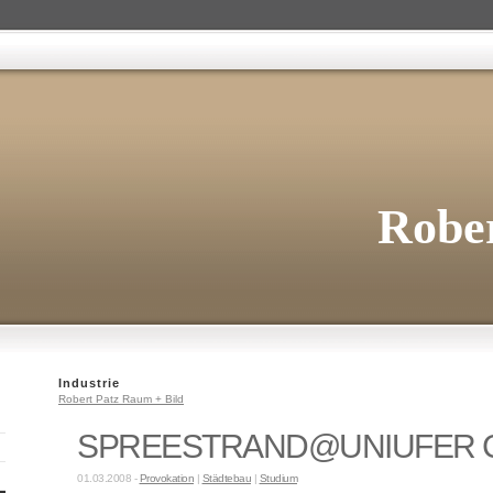
Rober
Industrie
Robert Patz Raum + Bild
SPREESTRAND@UNIUFER Co
01.03.2008 -
Provokation
|
Städtebau
|
Studium