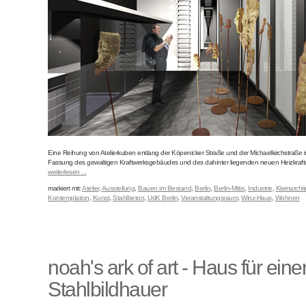
Eine Reihung von Atelierkuben entlang der Köpenicker Straße und der Michaelkirchstraße i
Fassung des gewaltigen Kraftwerksgebäudes und des dahinter liegenden neuen Heizkraftwe
weiterlesen ...
markiert mit:
Atelier
,
Ausstellung
,
Bauen im Bestand
,
Berlin
,
Berlin-Mitte
,
Industrie
,
Kleinarchit
Kontemplation
,
Kunst
,
Stahlbeton
,
UdK Berlin
,
Veranstaltungsraum
,
Winz-Haus
,
Wohnen
noah's ark of art - Haus für eine
Stahlbildhauer