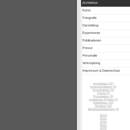
Architektur
Kunst
Fotografie
Darstellung
Experimente
Publikationen
Presse
Personalie
Verknüpfung
Impressum & Datenschutz
Architektur (15)
Innenarchitektur (5)
Konstruktion (8)
Praxis (2)
Provokation (6)
realisiertes Projekt (2)
Städtebau (10)
Studium (19)
Wettbewerbsbeitrag (3)
2013
2012
2011
2010
2009