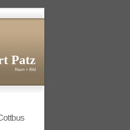
t Patz
Raum + Bild
ttbus