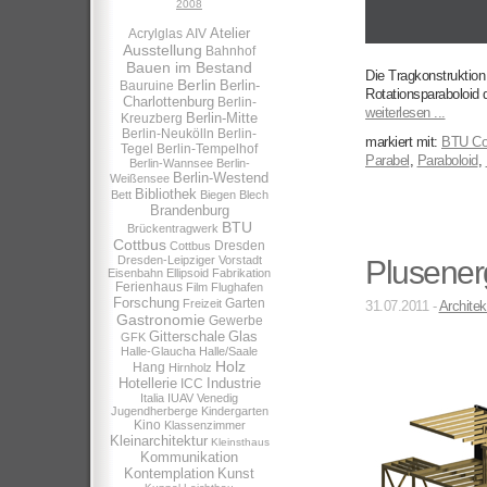
2008
Atelier
Acrylglas
AIV
Ausstellung
Bahnhof
Bauen im Bestand
Die Tragkonstruktio
Berlin
Berlin-
Bauruine
Rotationsparaboloid
Charlottenburg
Berlin-
weiterlesen ...
Berlin-Mitte
Kreuzberg
Berlin-Neukölln
Berlin-
markiert mit:
BTU Co
Tegel
Berlin-Tempelhof
Parabel
,
Paraboloid
,
Berlin-Wannsee
Berlin-
Berlin-Westend
Weißensee
Bibliothek
Bett
Biegen
Blech
Brandenburg
BTU
Brückentragwerk
Cottbus
Dresden
Cottbus
Dresden-Leipziger Vorstadt
Plusener
Eisenbahn
Ellipsoid
Fabrikation
Ferienhaus
Film
Flughafen
Forschung
Garten
Freizeit
31.07.2011 -
Architek
Gastronomie
Gewerbe
Gitterschale
Glas
GFK
Halle-Glaucha
Halle/Saale
Holz
Hang
Hirnholz
Hotellerie
Industrie
ICC
Italia
IUAV Venedig
Jugendherberge
Kindergarten
Kino
Klassenzimmer
Kleinarchitektur
Kleinsthaus
Kommunikation
Kontemplation
Kunst