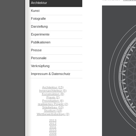
Architektur
Kunst
Fotografie
Darstellung
Experimente
Publikationen
Presse
Personalie
Verknüpfung
Impressum & Datenschutz
Architektur (15)
Innenarchitektur (5)
Konstruktion (8)
Praxis (2)
Provokation (6)
realisiertes Projekt (2)
Städtebau (10)
Studium (19)
Wettbewerbsbeitrag (3)
2013
2012
2011
2010
2009