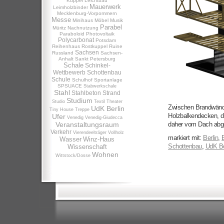
Kuppel
Leichtbau
Mauerwerk
Leimholzbinder
Mecklenburg-Vorpommern
Messe
Minihaus
Möbel
Musik
Parabel
Müritz
Nachnutzung
Paraboloid
Photovoltaik
Polycarbonat
Potsdam
Reihenhaus
Rostkuppel
Ruine
Sachsen
Russland
Sachsen-
Anhalt
Sankt Petersburg
Schale
Schinkel-
Wettbewerb
Schottenbau
Schule
Schulhof
Sportanlage
SPSUACE
Stabwerkschale
Stahl
Stahlbeton
Strand
Studium
Studio
Textil
Theater
Zwischen Brandwände
UdK Berlin
Tiny House
Treppe
Holzbalkendecken, di
Ufer
Venedig
Venedig-Giudecca
Veranstaltungsraum
daher vom Dach abg
Verkehr
Vierendeelträger
Vollholz
markiert mit:
Berlin
,
Wasser
Winz-Haus
Schottenbau
,
UdK Be
Wissenschaft
Wohnen
Wittstock/Dosse