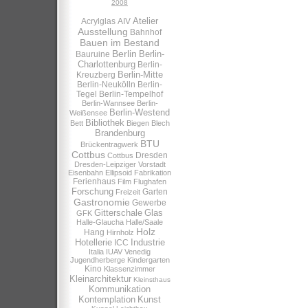
2008
Atelier
Acrylglas
AIV
Ausstellung
Bahnhof
Bauen im Bestand
Berlin
Berlin-
Bauruine
Charlottenburg
Berlin-
Berlin-Mitte
Kreuzberg
Berlin-Neukölln
Berlin-
Tegel
Berlin-Tempelhof
Berlin-Wannsee
Berlin-
Berlin-Westend
Weißensee
Bibliothek
Bett
Biegen
Blech
Brandenburg
BTU
Brückentragwerk
Cottbus
Dresden
Cottbus
Dresden-Leipziger Vorstadt
Eisenbahn
Ellipsoid
Fabrikation
Ferienhaus
Film
Flughafen
Forschung
Garten
Freizeit
Gastronomie
Gewerbe
Gitterschale
Glas
GFK
Halle-Glaucha
Halle/Saale
Holz
Hang
Hirnholz
Hotellerie
Industrie
ICC
Italia
IUAV Venedig
Jugendherberge
Kindergarten
Kino
Klassenzimmer
Kleinarchitektur
Kleinsthaus
Kommunikation
Kontemplation
Kunst