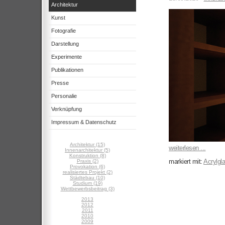
Architektur
Kunst
Fotografie
Darstellung
Experimente
Publikationen
Presse
Personalie
Verknüpfung
Impressum & Datenschutz
Architektur (15)
weiterlesen ...
Innenarchitektur (5)
Konstruktion (8)
markiert mit:
Acrylgl
Praxis (2)
Provokation (6)
realisiertes Projekt (2)
Städtebau (10)
Studium (19)
Wettbewerbsbeitrag (3)
2013
2012
2011
2010
2009