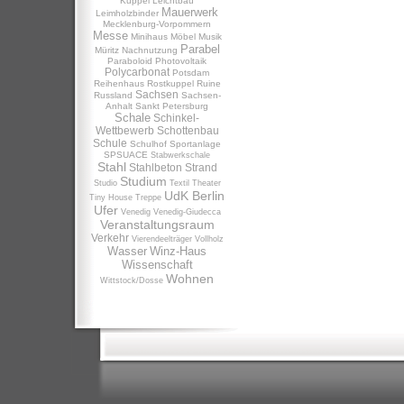
Kuppel
Leichtbau
Mauerwerk
Leimholzbinder
Mecklenburg-Vorpommern
Messe
Minihaus
Möbel
Musik
Parabel
Müritz
Nachnutzung
Paraboloid
Photovoltaik
Polycarbonat
Potsdam
Reihenhaus
Rostkuppel
Ruine
Sachsen
Russland
Sachsen-
Anhalt
Sankt Petersburg
Schale
Schinkel-
Wettbewerb
Schottenbau
Schule
Schulhof
Sportanlage
SPSUACE
Stabwerkschale
Stahl
Stahlbeton
Strand
Studium
Studio
Textil
Theater
UdK Berlin
Tiny House
Treppe
Ufer
Venedig
Venedig-Giudecca
Veranstaltungsraum
Verkehr
Vierendeelträger
Vollholz
Wasser
Winz-Haus
Wissenschaft
Wohnen
Wittstock/Dosse