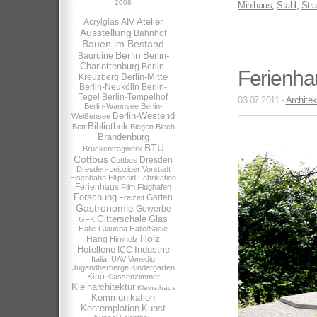
2008
Minihaus
,
Stahl
,
Str
Atelier
Acrylglas
AIV
Ausstellung
Bahnhof
Bauen im Bestand
Berlin
Berlin-
Bauruine
Charlottenburg
Berlin-
Ferienha
Berlin-Mitte
Kreuzberg
Berlin-Neukölln
Berlin-
Tegel
Berlin-Tempelhof
03.07.2011 -
Architek
Berlin-Wannsee
Berlin-
Berlin-Westend
Weißensee
Bibliothek
Bett
Biegen
Blech
Brandenburg
BTU
Brückentragwerk
Cottbus
Dresden
Cottbus
Dresden-Leipziger Vorstadt
Eisenbahn
Ellipsoid
Fabrikation
Ferienhaus
Film
Flughafen
Forschung
Garten
Freizeit
Gastronomie
Gewerbe
Gitterschale
Glas
GFK
Halle-Glaucha
Halle/Saale
Holz
Hang
Hirnholz
Hotellerie
Industrie
ICC
Italia
IUAV Venedig
Jugendherberge
Kindergarten
Kino
Klassenzimmer
Kleinarchitektur
Kleinsthaus
Kommunikation
Kontemplation
Kunst