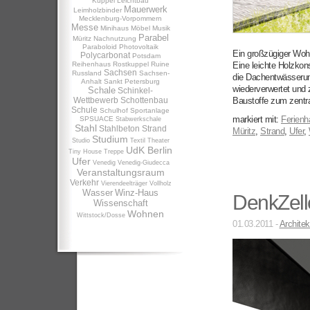
Kuppel
Leichtbau
Mauerwerk
Leimholzbinder
Mecklenburg-Vorpommern
Messe
Minihaus
Möbel
Musik
Parabel
Müritz
Nachnutzung
Paraboloid
Photovoltaik
Ein großzügiger Wohn
Polycarbonat
Potsdam
Reihenhaus
Rostkuppel
Ruine
Eine leichte Holzkon
Sachsen
Russland
Sachsen-
die Dachentwässerung
Anhalt
Sankt Petersburg
wiederverwertet und 
Schale
Schinkel-
Wettbewerb
Schottenbau
Baustoffe zum zentr
Schule
Schulhof
Sportanlage
markiert mit:
Ferienh
SPSUACE
Stabwerkschale
Stahl
Stahlbeton
Strand
Müritz
,
Strand
,
Ufer
,
Studium
Studio
Textil
Theater
UdK Berlin
Tiny House
Treppe
Ufer
Venedig
Venedig-Giudecca
Veranstaltungsraum
Verkehr
Vierendeelträger
Vollholz
Wasser
Winz-Haus
DenkZell
Wissenschaft
Wohnen
Wittstock/Dosse
01.03.2011 -
Architek