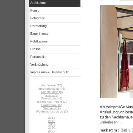
Architektur
Kunst
Fotografie
Darstellung
Experimente
Publikationen
Presse
Personalie
Verknüpfung
Impressum & Datenschutz
Architektur (15)
Innenarchitektur (5)
Konstruktion (8)
Praxis (2)
Provokation (6)
realisiertes Projekt (2)
Städtebau (10)
Als zeitgemäße Versio
Studium (19)
Wettbewerbsbeitrag (3)
Ansiedlung von best
zu den Nachbarhäusern
2013
2012
weiterlesen ...
2011
2010
markiert mit:
Berlin
,
2009