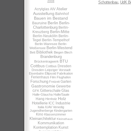
2008
Schottenbau
,
UdK Be
Atelier
Acrylglas
AIV
Ausstellung
Bahnhof
Bauen im Bestand
Berlin
Berlin-
Bauruine
Charlottenburg
Berlin-
Berlin-Mitte
Kreuzberg
Berlin-Neukölln
Berlin-
Tegel
Berlin-Tempelhof
Berlin-Wannsee
Berlin-
Berlin-Westend
Weißensee
Bibliothek
Bett
Biegen
Blech
Brandenburg
BTU
Brückentragwerk
Cottbus
Dresden
Cottbus
Dresden-Leipziger Vorstadt
Eisenbahn
Ellipsoid
Fabrikation
Ferienhaus
Film
Flughafen
Forschung
Garten
Freizeit
Gastronomie
Gewerbe
Gitterschale
Glas
GFK
Halle-Glaucha
Halle/Saale
Holz
Hang
Hirnholz
Hotellerie
Industrie
ICC
Italia
IUAV Venedig
Jugendherberge
Kindergarten
Kino
Klassenzimmer
Kleinarchitektur
Kleinsthaus
Kommunikation
Kontemplation
Kunst