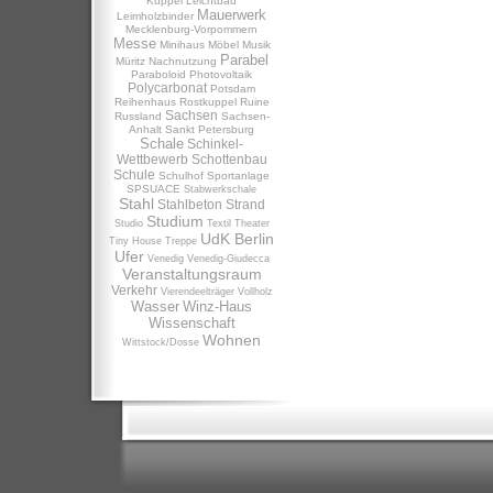
Kuppel
Leichtbau
Mauerwerk
Leimholzbinder
Mecklenburg-Vorpommern
Messe
Minihaus
Möbel
Musik
Parabel
Müritz
Nachnutzung
Paraboloid
Photovoltaik
Polycarbonat
Potsdam
Reihenhaus
Rostkuppel
Ruine
Sachsen
Russland
Sachsen-
Anhalt
Sankt Petersburg
Schale
Schinkel-
Wettbewerb
Schottenbau
Schule
Schulhof
Sportanlage
SPSUACE
Stabwerkschale
Stahl
Stahlbeton
Strand
Studium
Studio
Textil
Theater
UdK Berlin
Tiny House
Treppe
Ufer
Venedig
Venedig-Giudecca
Veranstaltungsraum
Verkehr
Vierendeelträger
Vollholz
Wasser
Winz-Haus
Wissenschaft
Wohnen
Wittstock/Dosse