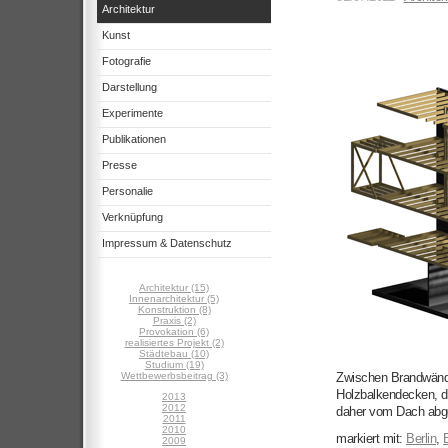
Architektur
Kunst
Fotografie
Darstellung
Experimente
Publikationen
Presse
Personalie
Verknüpfung
Impressum & Datenschutz
Architektur (15)
Innenarchitektur (5)
Konstruktion (8)
Praxis (2)
Provokation (6)
realisiertes Projekt (2)
Städtebau (10)
Studium (19)
Wettbewerbsbeitrag (3)
Zwischen Brandwände
Holzbalkendecken, di
2013
2012
daher vom Dach abg
2011
2010
markiert mit:
Berlin
,
2009