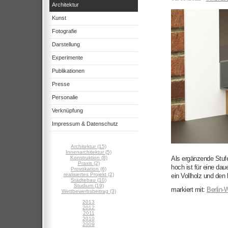
Architektur
Kunst
Fotografie
Darstellung
Experimente
Publikationen
Presse
Personalie
Verknüpfung
Impressum & Datenschutz
Architektur (15)
Innenarchitektur (5)
Konstruktion (8)
Als ergänzende Stuf
Praxis (2)
hoch ist für eine da
Provokation (6)
realisiertes Projekt (2)
ein Vollholz und den
Städtebau (10)
Studium (19)
markiert mit:
Berlin-
Wettbewerbsbeitrag (3)
2013
2012
2011
2010
2009