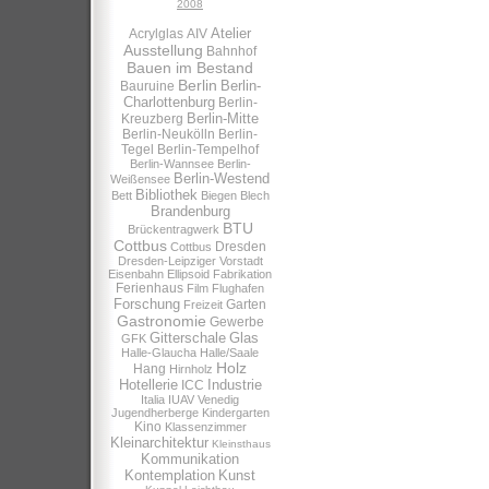
2008
Atelier
Acrylglas
AIV
Ausstellung
Bahnhof
Bauen im Bestand
Berlin
Berlin-
Bauruine
Charlottenburg
Berlin-
Berlin-Mitte
Kreuzberg
Berlin-Neukölln
Berlin-
Tegel
Berlin-Tempelhof
Berlin-Wannsee
Berlin-
Berlin-Westend
Weißensee
Bibliothek
Bett
Biegen
Blech
Brandenburg
BTU
Brückentragwerk
Cottbus
Dresden
Cottbus
Dresden-Leipziger Vorstadt
Eisenbahn
Ellipsoid
Fabrikation
Ferienhaus
Film
Flughafen
Forschung
Garten
Freizeit
Gastronomie
Gewerbe
Gitterschale
Glas
GFK
Halle-Glaucha
Halle/Saale
Holz
Hang
Hirnholz
Hotellerie
Industrie
ICC
Italia
IUAV Venedig
Jugendherberge
Kindergarten
Kino
Klassenzimmer
Kleinarchitektur
Kleinsthaus
Kommunikation
Kontemplation
Kunst