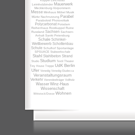
Kuppel
Leichtbau
Mauerwerk
Leimholzbinder
Mecklenburg-Vorpommern
Messe
Minihaus
Möbel
Musik
Parabel
Müritz
Nachnutzung
Paraboloid
Photovoltaik
Polycarbonat
Potsdam
Reihenhaus
Rostkuppel
Ruine
Sachsen
Russland
Sachsen-
Anhalt
Sankt Petersburg
Schale
Schinkel-
Wettbewerb
Schottenbau
Schule
Schulhof
Sportanlage
SPSUACE
Stabwerkschale
Stahl
Stahlbeton
Strand
Studium
Studio
Textil
Theater
UdK Berlin
Tiny House
Treppe
Ufer
Venedig
Venedig-Giudecca
Veranstaltungsraum
Verkehr
Vierendeelträger
Vollholz
Wasser
Winz-Haus
Wissenschaft
Wohnen
Wittstock/Dosse