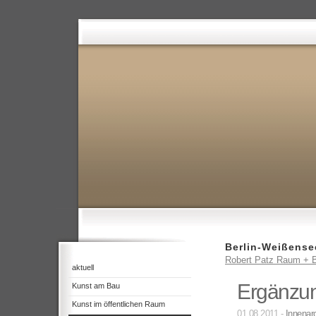
Berlin-Weißense
Robert Patz Raum + B
aktuell
Ergänzun
Kunst am Bau
Kunst im öffentlichen Raum
01.08.2011 -
Innenarc