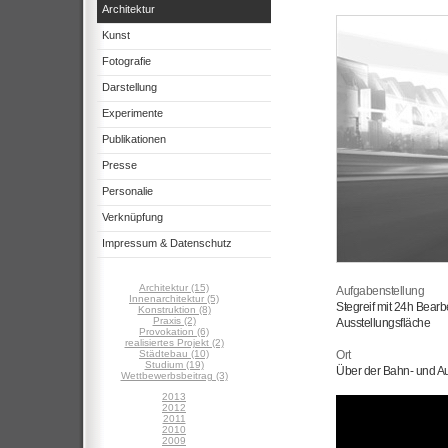
Architektur
Kunst
Fotografie
Darstellung
Experimente
Publikationen
Presse
Personalie
Verknüpfung
Impressum & Datenschutz
Architektur (15)
Aufgabenstellung
Innenarchitektur (5)
Stegreif mit 24h Bearb
Konstruktion (8)
Praxis (2)
Ausstellungsfläche
Provokation (6)
realisiertes Projekt (2)
Städtebau (10)
Ort
Studium (19)
Über der Bahn- und A
Wettbewerbsbeitrag (3)
2013
2012
2011
2010
2009