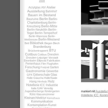
2008
Atelier
Acrylglas
AIV
Ausstellung
Bahnhof
Bauen im Bestand
Berlin
Berlin-
Bauruine
Charlottenburg
Berlin-
Berlin-Mitte
Kreuzberg
Berlin-Neukölln
Berlin-
Tegel
Berlin-Tempelhof
Berlin-Wannsee
Berlin-
Berlin-Westend
Weißensee
Bibliothek
Bett
Biegen
Blech
Brandenburg
BTU
Brückentragwerk
Cottbus
Dresden
Cottbus
Dresden-Leipziger Vorstadt
Eisenbahn
Ellipsoid
Fabrikation
Ferienhaus
Film
Flughafen
Forschung
Garten
Freizeit
Gastronomie
Gewerbe
Gitterschale
Glas
GFK
Halle-Glaucha
Halle/Saale
Holz
Hang
Hirnholz
Hotellerie
Industrie
ICC
Italia
IUAV Venedig
Jugendherberge
Kindergarten
markiert mit:
Ausstellu
Kino
Klassenzimmer
Hotellerie
,
ICC
,
Kommu
Kleinarchitektur
Kleinsthaus
Kommunikation
Kontemplation
Kunst