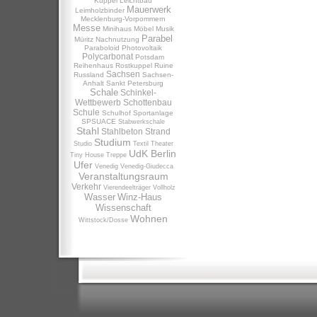
Kuppel
Leichtbau
Mauerwerk
Leimholzbinder
Mecklenburg-Vorpommern
Messe
Minihaus
Möbel
Musik
Parabel
Müritz
Nachnutzung
Paraboloid
Photovoltaik
Polycarbonat
Potsdam
Reihenhaus
Rostkuppel
Ruine
Sachsen
Russland
Sachsen-
Anhalt
Sankt Petersburg
Schale
Schinkel-
Wettbewerb
Schottenbau
Schule
Schulhof
Sportanlage
SPSUACE
Stabwerkschale
Stahl
Stahlbeton
Strand
Studium
Studio
Textil
Theater
UdK Berlin
Tiny House
Treppe
Ufer
Venedig
Venedig-Giudecca
Veranstaltungsraum
Verkehr
Vierendeelträger
Vollholz
Wasser
Winz-Haus
Wissenschaft
Wohnen
Wittstock/Dosse